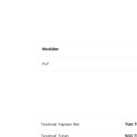
Modüller
Puf
Teslimat Yapılan İller
Tüm T
Teslimat Tutarı
500 TL