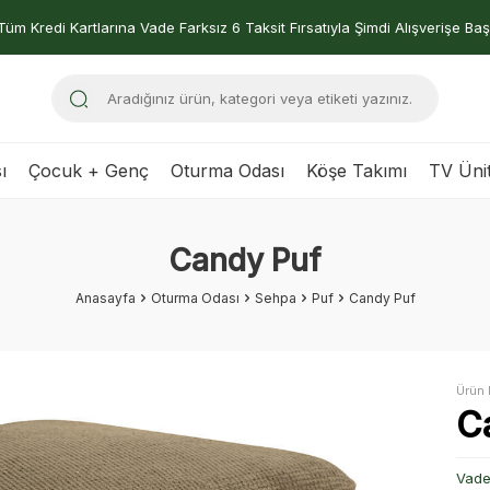
Tüm Kredi Kartlarına Vade Farksız 6 Taksit Fırsatıyla Şimdi Alışverişe Baş
ı
Çocuk + Genç
Oturma Odası
Köşe Takımı
TV Ünit
Candy Puf
Anasayfa
Oturma Odası
Sehpa
Puf
Candy Puf
Ürün 
C
Vade 