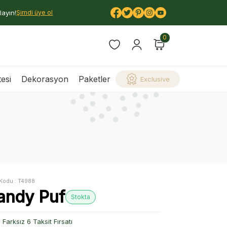
layın!
Şimdi üye ol
0
esi
Dekorasyon
Paketler
Exclusive
Kodu :
T4988
andy Puf
Stokta
Farksız 6 Taksit Fırsatı