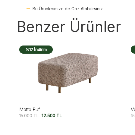
Bu Ürünlerimize de Göz Atabilirsiniz
Benzer Ürünler
%17 İndirim
Velaris Puf
L
15.000
TL
12.500
TL
6