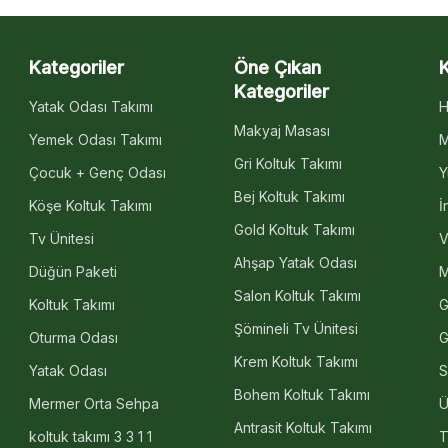
Kategoriler
Öne Çıkan
Kategoriler
Yatak Odası Takımı
H
Makyaj Masası
Yemek Odası Takımı
M
Gri Koltuk Takımı
Çocuk + Genç Odası
Y
Bej Koltuk Takımı
Köşe Koltuk Takımı
İ
Gold Koltuk Takımı
Tv Ünitesi
V
Ahşap Yatak Odası
Düğün Paketi
M
Salon Koltuk Takımı
Koltuk Takımı
G
Şömineli Tv Ünitesi
Oturma Odası
G
Krem Koltuk Takımı
Yatak Odası
S
Bohem Koltuk Takımı
Mermer Orta Sehpa
Ü
Antrasit Koltuk Takımı
koltuk takımı 3 3 1 1
T