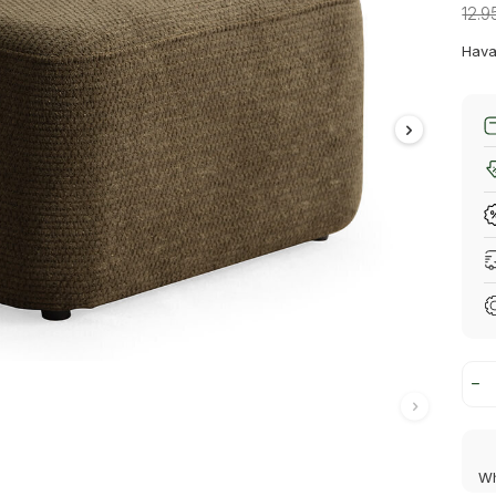
12.9
Hava
Wh