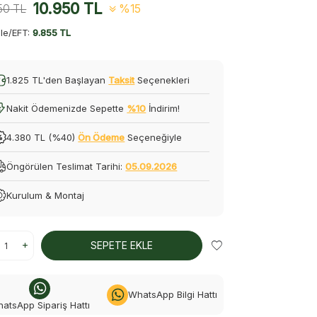
10.950
TL
50
TL
%15
le/EFT:
9.855 TL
1.825 TL'den Başlayan
Taksit
Seçenekleri
Nakit Ödemenizde Sepette
%10
İndirim!
4.380 TL (%40)
Ön Ödeme
Seçeneğiyle
Öngörülen Teslimat Tarihi:
05.09.2026
Kurulum & Montaj
SEPETE EKLE
WhatsApp Bilgi Hattı
atsApp Sipariş Hattı