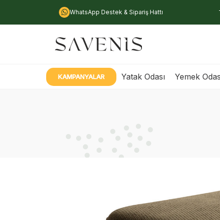
WhatsApp Destek & Sipariş Hattı
Yatak Odası
Yemek Odas
KAMPANYALAR