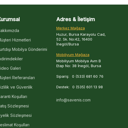
Kurumsal
Adres & İletişim
Merkez Mağaza
akkımızda
Huzur, Bursa Karayolu Cad,
52. Sk. No:42, 16400
üşteri Hizmetleri
İnegöl/Bursa
urtdışı Mobilya Gönderimi
Mobiliyum Mağaza
ndirimdekiler
Mobiliyum Mobilya Avm B
Etap No: 38 İnegöl, Bursa
ideo Galeri
Sipariş:
0 (533) 681 60 76
üşteri Referansları
izlilik ve Güvenlik
Destek:
0 (535) 601 13 98
aranti Koşulları
info@savenis.com
atış Sözleşmesi
yelik Sözleşmesi
eslimat Koşulları