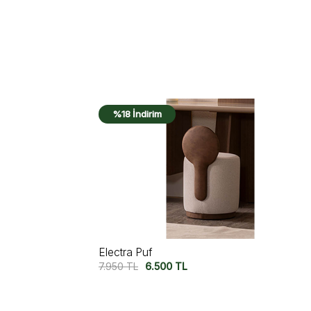
%17 İndirim
Motto Puf
15.000
TL
12.500
TL