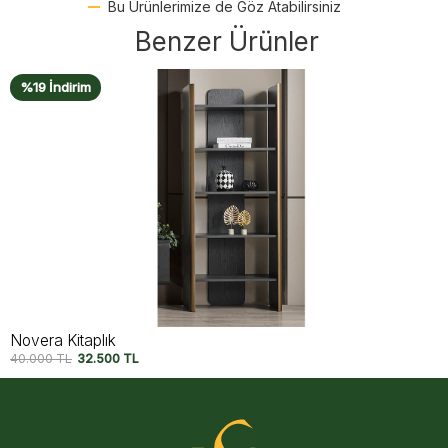
Bu Ürünlerimize de Göz Atabilirsiniz
Benzer Ürünler
%18 İndirim
Valerio Kitaplık
39.950
TL
32.750
TL