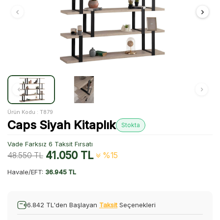
Ürün Kodu :
T879
Caps Siyah Kitaplık
Stokta
Vade Farksız 6 Taksit Fırsatı
41.050
TL
48.550
TL
%15
Havale/EFT:
36.945 TL
6.842 TL'den Başlayan
Taksit
Seçenekleri