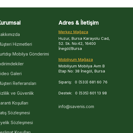
Kurumsal
Adres & İletişim
Merkez Mağaza
akkımızda
Huzur, Bursa Karayolu Cad,
52. Sk. No:42, 16400
üşteri Hizmetleri
İnegöl/Bursa
urtdışı Mobilya Gönderimi
Mobiliyum Mağaza
ndirimdekiler
Mobiliyum Mobilya Avm B
Etap No: 38 İnegöl, Bursa
ideo Galeri
Sipariş:
0 (533) 681 60 76
üşteri Referansları
izlilik ve Güvenlik
Destek:
0 (535) 601 13 98
aranti Koşulları
info@savenis.com
atış Sözleşmesi
yelik Sözleşmesi
eslimat Koşulları