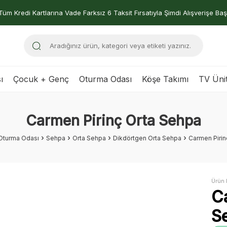
Tüm Kredi Kartlarına Vade Farksız 6 Taksit Fırsatıyla Şimdi Alışverişe Baş
ı
Çocuk + Genç
Oturma Odası
Köşe Takımı
TV Ünit
Carmen Pirinç Orta Sehpa
Oturma Odası
Sehpa
Orta Sehpa
Dikdörtgen Orta Sehpa
Carmen Pirin
Ürün 
C
S