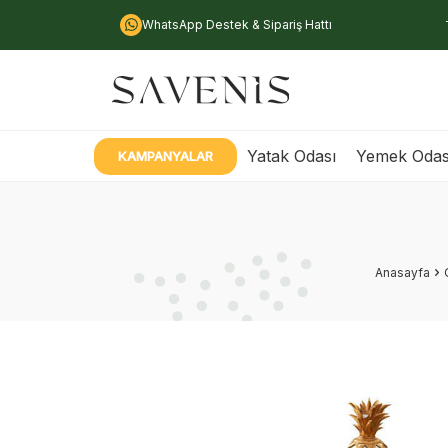
WhatsApp Destek & Sipariş Hattı
Yatak Odası
Yemek Odas
KAMPANYALAR
Anasayfa