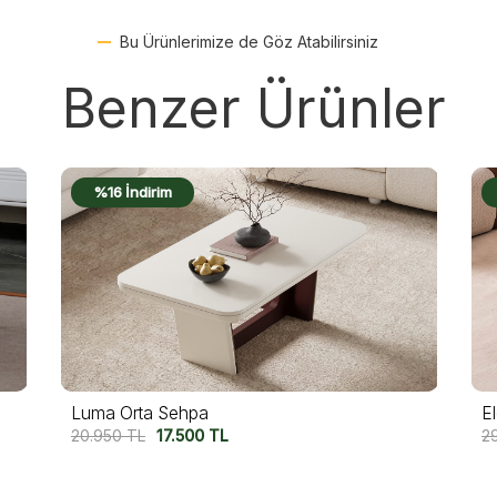
Bu Ürünlerimize de Göz Atabilirsiniz
Benzer Ürünler
%17 İndirim
Electra Orta Sehpa
N
29.950
TL
25.000
TL
2