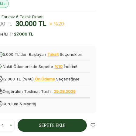
kta
Farksız 6 Taksit Fırsatı
30.000
TL
500
TL
%20
le/EFT:
27.000 TL
5.000 TL'den Başlayan
Taksit
Seçenekleri
Nakit Ödemenizde Sepette
%10
İndirim!
12.000 TL (%40)
Ön Ödeme
Seçeneğiyle
Öngörülen Teslimat Tarihi:
29.08.2026
Kurulum & Montaj
SEPETE EKLE