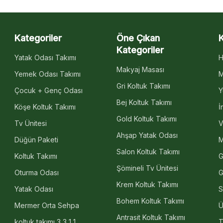
Kategoriler
Öne Çıkan
Kategoriler
Yatak Odası Takımı
H
Makyaj Masası
Yemek Odası Takımı
M
Gri Koltuk Takımı
Çocuk + Genç Odası
Y
Bej Koltuk Takımı
Köşe Koltuk Takımı
İ
Gold Koltuk Takımı
Tv Ünitesi
V
Ahşap Yatak Odası
Düğün Paketi
M
Salon Koltuk Takımı
Koltuk Takımı
G
Şömineli Tv Ünitesi
Oturma Odası
G
Krem Koltuk Takımı
Yatak Odası
S
Bohem Koltuk Takımı
Mermer Orta Sehpa
Ü
Antrasit Koltuk Takımı
koltuk takımı 3 3 1 1
T