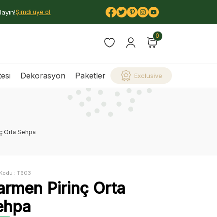
layın!
Şimdi üye ol
0
esi
Dekorasyon
Paketler
Exclusive
ç Orta Sehpa
Kodu :
T603
armen Pirinç Orta
ehpa