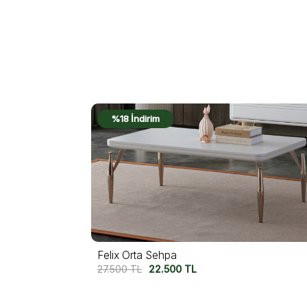
%16 İndirim
Luma Orta Sehpa
20.950
TL
17.500
TL