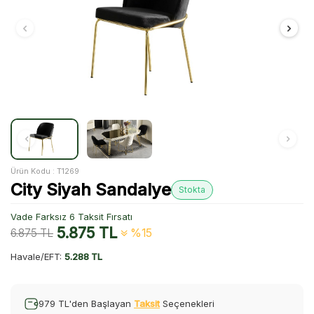
Ürün Kodu :
T1269
City Siyah Sandalye
Stokta
Vade Farksız 6 Taksit Fırsatı
5.875
TL
6.875
TL
%15
Havale/EFT:
5.288 TL
979 TL'den Başlayan
Taksit
Seçenekleri