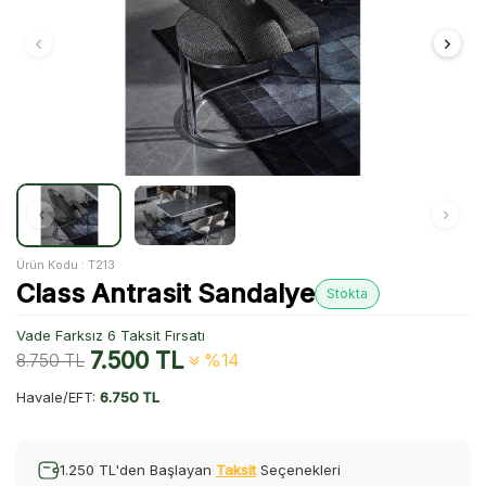
Ürün Kodu :
T213
Class Antrasit Sandalye
Stokta
Vade Farksız 6 Taksit Fırsatı
7.500
TL
8.750
TL
%14
Havale/EFT:
6.750 TL
1.250 TL'den Başlayan
Taksit
Seçenekleri