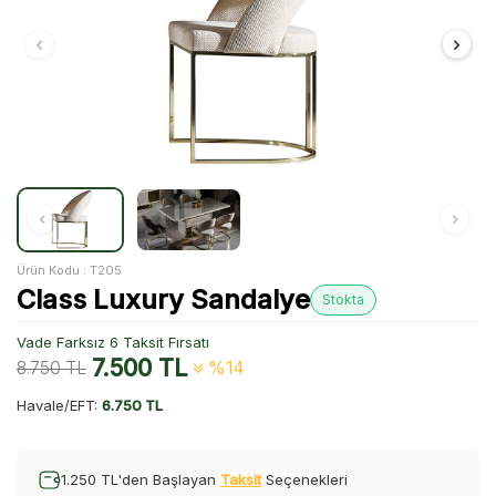
Ürün Kodu :
T205
Class Luxury Sandalye
Stokta
Vade Farksız 6 Taksit Fırsatı
7.500
TL
8.750
TL
%14
Havale/EFT:
6.750 TL
1.250 TL'den Başlayan
Taksit
Seçenekleri