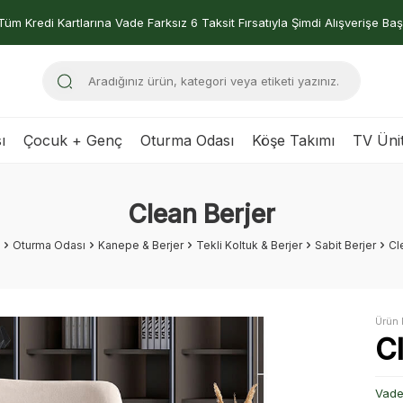
Tüm Kredi Kartlarına Vade Farksız 6 Taksit Fırsatıyla Şimdi Alışverişe Baş
ı
Çocuk + Genç
Oturma Odası
Köşe Takımı
TV Ünit
Clean Berjer
Oturma Odası
Kanepe & Berjer
Tekli Koltuk & Berjer
Sabit Berjer
Cl
Ürün 
C
Vade 