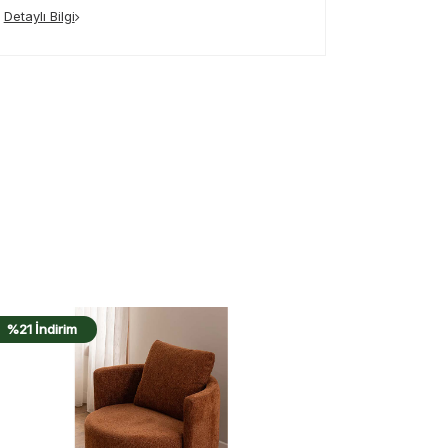
Detaylı Bilgi
%22 İndirim
%22 İndiri