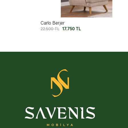
Capri Berjer V2
22.500
TL
17.750
TL