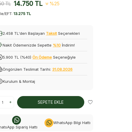
14.750
TL
50
TL
%25
le/EFT:
13.275 TL
2.458 TL'den Başlayan
Taksit
Seçenekleri
Nakit Ödemenizde Sepette
%10
İndirim!
5.900 TL (%40)
Ön Ödeme
Seçeneğiyle
Öngörülen Teslimat Tarihi:
31.08.2026
Kurulum & Montaj
SEPETE EKLE
WhatsApp Bilgi Hattı
atsApp Sipariş Hattı