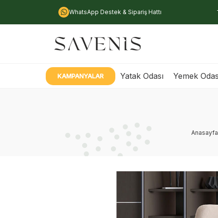
WhatsApp Destek & Sipariş Hattı
Yatak Odası
Yemek Odas
KAMPANYALAR
Anasayfa