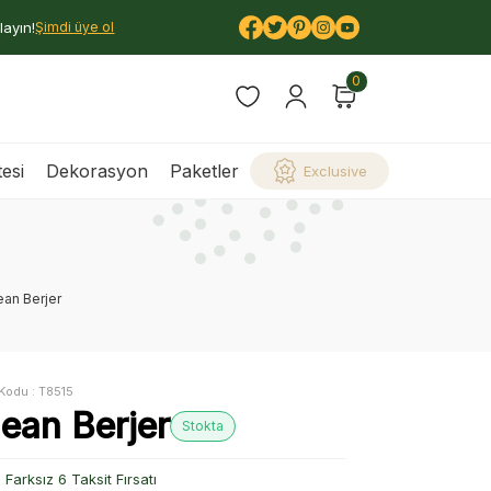
layın!
Şimdi üye ol
0
esi
Dekorasyon
Paketler
Exclusive
ean Berjer
Kodu :
T8515
lean Berjer
Stokta
Farksız 6 Taksit Fırsatı