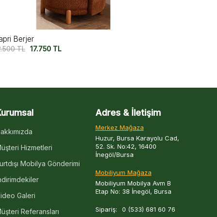
iura Berjer V2
Miura Berjer
2.500
TL
17.500
TL
22.500
TL
17
Kurumsal
Adres & İletişim
Merkez Mağaza
akkımızda
Huzur, Bursa Karayolu Cad,
52. Sk. No:42, 16400
üşteri Hizmetleri
İnegöl/Bursa
urtdışı Mobilya Gönderimi
Mobiliyum Mağaza
ndirimdekiler
Mobiliyum Mobilya Avm B
Etap No: 38 İnegöl, Bursa
ideo Galeri
Sipariş:
0 (533) 681 60 76
üşteri Referansları