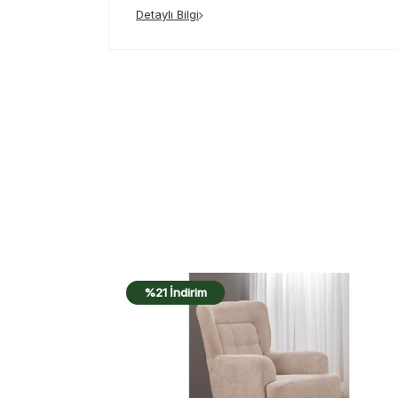
Detaylı Bilgi
%21 İndirim