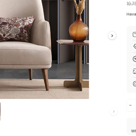
19.7
Hava
Wh