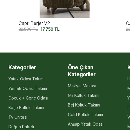
Capri Berjer
M
22.500
TL
17.750
TL
2
Kategoriler
Öne Çıkan
Kategoriler
Yatak Odası Takımı
H
Makyaj Masası
Yemek Odası Takımı
M
Gri Koltuk Takımı
Çocuk + Genç Odası
Y
Bej Koltuk Takımı
Köşe Koltuk Takımı
İ
Gold Koltuk Takımı
Tv Ünitesi
V
Ahşap Yatak Odası
Düğün Paketi
M