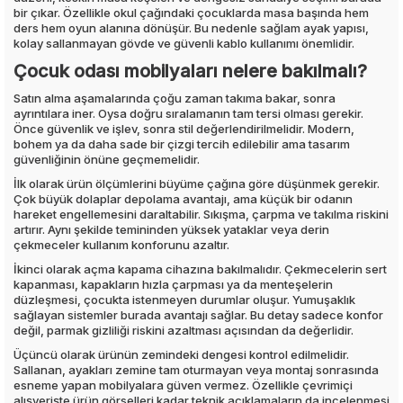
bir çıkar. Özellikle okul çağındaki çocuklarda masa başında hem
ders hem oyun alanına dönüşür. Bu nedenle sağlam ayak yapısı,
kolay sallanmayan gövde ve güvenli kablo kullanımı önemlidir.
Çocuk odası mobilyaları nelere bakılmalı?
Satın alma aşamalarında çoğu zaman takıma bakar, sonra
ayrıntılara iner. Oysa doğru sıralamanın tam tersi olması gerekir.
Önce güvenlik ve işlev, sonra stil değerlendirilmelidir. Modern,
bohem ya da daha sade bir çizgi tercih edilebilir ama tasarım
güvenliğinin önüne geçmemelidir.
İlk olarak ürün ölçümlerini büyüme çağına göre düşünmek gerekir.
Çok büyük dolaplar depolama avantajı, ama küçük bir odanın
hareket engellemesini daraltabilir. Sıkışma, çarpma ve takılma riskini
artırır. Aynı şekilde temininden yüksek yataklar veya derin
çekmeceler kullanım konforunu azaltır.
İkinci olarak açma kapama cihazına bakılmalıdır. Çekmecelerin sert
kapanması, kapakların hızla çarpması ya da menteşelerin
düzleşmesi, çocukta istenmeyen durumlar oluşur. Yumuşaklık
sağlayan sistemler burada avantajı sağlar. Bu detay sadece konfor
değil, parmak gizliliği riskini azaltması açısından da değerlidir.
Üçüncü olarak ürünün zemindeki dengesi kontrol edilmelidir.
Sallanan, ayakları zemine tam oturmayan veya montaj sonrasında
esneme yapan mobilyalara güven vermez. Özellikle çevrimiçi
alışverişte ürün görselleri kadar teknik açıklamaların da incelenmesi