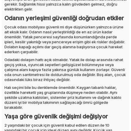
gerekir. Sağlamlık hissi yalnızca kalın gövdeden gelmez, doğru
elektrikten gelir.
Odanın yerleşimi güvenliği doğrudan etkiler
Çocuk odası mobilyası güvenli mi diye düşünürken yalnızca ürüne
ait eksik kalır. Odanın nasıl yerleştirildiği de en az ürün kadar
önemlidir. Yatak penceresi sayfasında konumlandığında perde
ipleri, kesilir yakınlığı veya pencereye erişim gibi ek riskler doğabilir.
Dolabın kapağı açılımı dar geçiş alanına başlıyorsa çocuk hareket
ederken çarpabilir.
Odadaki dolaşım hattı açık olmalıdır. Yatak ile dolap arasında rahat
geçiş yoksa, oyuncak sepetleri gelişigüzel bölünmeyse veya
çalışma alanı kapıya fazla yakınsa günlük kullanım zorlaşır. Güvenli
oda onun santimetresi ile doldurulmuş oda değildir. Boş alan, çocuk
odasındaki lüks biraz ihtiyaç değildir.
Halı seçimi bile bu denklemde önemlidir. Kaygan tabanlı halılar,
özellikle hareketli yaş gruplarında düşmeye neden olabilir. Aynı
şekilde uzatma kabloları, sistemler priz kullanımı ve dağınık kablo
düzeni iyi bir mobilya takımının sağlayacağı ömrü gölgede
bırakabilir.
Yaşa göre güvenlik değişimi değişiyor
2 yaşındaki bir çocuk için güvenli kabul edilen düzen ile 10
yaşındaki bir çocuk için ideal düzen aynı değildir. Küçük yaş