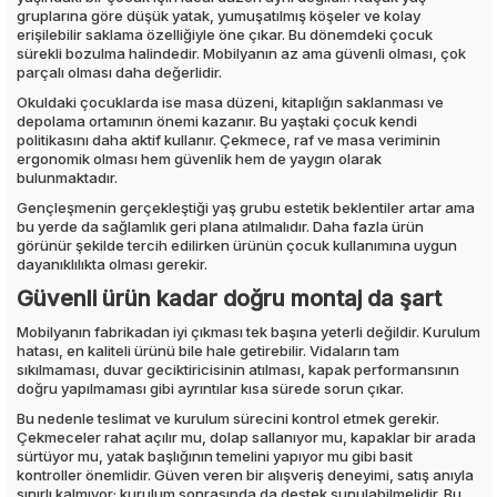
gruplarına göre düşük yatak, yumuşatılmış köşeler ve kolay
erişilebilir saklama özelliğiyle öne çıkar. Bu dönemdeki çocuk
sürekli bozulma halindedir. Mobilyanın az ama güvenli olması, çok
parçalı olması daha değerlidir.
Okuldaki çocuklarda ise masa düzeni, kitaplığın saklanması ve
depolama ortamının önemi kazanır. Bu yaştaki çocuk kendi
politikasını daha aktif kullanır. Çekmece, raf ve masa veriminin
ergonomik olması hem güvenlik hem de yaygın olarak
bulunmaktadır.
Gençleşmenin gerçekleştiği yaş grubu estetik beklentiler artar ama
bu yerde da sağlamlık geri plana atılmalıdır. Daha fazla ürün
görünür şekilde tercih edilirken ürünün çocuk kullanımına uygun
dayanıklılıkta olması gerekir.
Güvenli ürün kadar doğru montaj da şart
Mobilyanın fabrikadan iyi çıkması tek başına yeterli değildir. Kurulum
hatası, en kaliteli ürünü bile hale getirebilir. Vidaların tam
sıkılmaması, duvar geciktiricisinin atılması, kapak performansının
doğru yapılmaması gibi ayrıntılar kısa sürede sorun çıkar.
Bu nedenle teslimat ve kurulum sürecini kontrol etmek gerekir.
Çekmeceler rahat açılır mu, dolap sallanıyor mu, kapaklar bir arada
sürtüyor mu, yatak başlığının temelini yapıyor mu gibi basit
kontroller önemlidir. Güven veren bir alışveriş deneyimi, satış anıyla
sınırlı kalmıyor; kurulum sonrasında da destek sunulabilmelidir. Bu