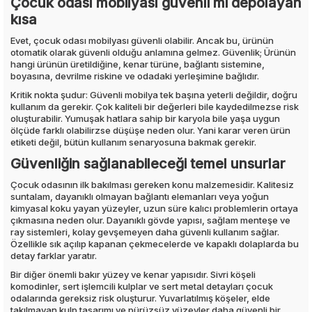
Çocuk odası mobilyası güvenli mi depolayan
kısa
Evet, çocuk odası mobilyası güvenli olabilir. Ancak bu, ürünün
otomatik olarak güvenli olduğu anlamına gelmez. Güvenlik; Ürünün
hangi ürünün üretildiğine, kenar türüne, bağlantı sistemine,
boyasına, devrilme riskine ve odadaki yerleşimine bağlıdır.
Kritik nokta şudur: Güvenli mobilya tek başına yeterli değildir, doğru
kullanım da gerekir. Çok kaliteli bir değerleri bile kaydedilmezse risk
oluşturabilir. Yumuşak hatlara sahip bir karyola bile yaşa uygun
ölçüde farklı olabilirzse düşüşe neden olur. Yani karar veren ürün
etiketi değil, bütün kullanım senaryosuna bakmak gerekir.
Güvenliğin sağlanabileceği temel unsurlar
Çocuk odasının ilk bakılması gereken konu malzemesidir. Kalitesiz
suntalam, dayanıklı olmayan bağlantı elemanları veya yoğun
kimyasal koku yayan yüzeyler, uzun süre kalıcı problemlerin ortaya
çıkmasına neden olur. Dayanıklı gövde yapısı, sağlam menteşe ve
ray sistemleri, kolay gevşemeyen daha güvenli kullanım sağlar.
Özellikle sık açılıp kapanan çekmecelerde ve kapaklı dolaplarda bu
detay farklar yaratır.
Bir diğer önemli bakır yüzey ve kenar yapısıdır. Sivri köşeli
komodinler, sert işlemcili kulplar ve sert metal detayları çocuk
odalarında gereksiz risk oluşturur. Yuvarlatılmış köşeler, elde
takılmayan kulp tasarımı ve pürüzsüz yüzeyler daha güvenli bir