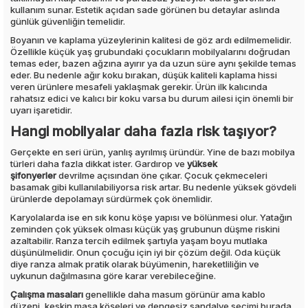
kullanım sunar. Estetik açıdan sade görünen bu detaylar aslında
günlük güvenliğin temelidir.
Boyanın ve kaplama yüzeylerinin kalitesi de göz ardı edilmemelidir.
Özellikle küçük yaş grubundaki çocukların mobilyalarını doğrudan
temas eder, bazen ağzına ayırır ya da uzun süre aynı şekilde temas
eder. Bu nedenle ağır koku bırakan, düşük kaliteli kaplama hissi
veren ürünlere mesafeli yaklaşmak gerekir. Ürün ilk kalıcında
rahatsız edici ve kalıcı bir koku varsa bu durum ailesi için önemli bir
uyarı işaretidir.
Hangi mobilyalar daha fazla risk taşıyor?
Gerçekte en seri ürün, yanlış ayrılmış üründür. Yine de bazı mobilya
türleri daha fazla dikkat ister. Gardırop ve
yüksek
şifonyerler
devrilme açısından öne çıkar. Çocuk çekmeceleri
basamak gibi kullanılabiliyorsa risk artar. Bu nedenle yüksek gövdeli
ürünlerde depolamayı sürdürmek çok önemlidir.
Karyolalarda ise en sık konu köşe yapısı ve bölünmesi olur. Yatağın
zeminden çok yüksek olması küçük yaş grubunun düşme riskini
azaltabilir. Ranza tercih edilmek şartıyla yaşam boyu mutlaka
düşünülmelidir. Onun çocuğu için iyi bir çözüm değil. Oda küçük
diye ranza almak pratik olarak büyümenin, hareketliliğin ve
uykunun dağılmasına göre karar verebileceğine.
Çalışma masaları
genellikle daha masum görünür ama kablo
düzeni, keskin masa köşeleri ve dengesiz sandalye seçimi burada