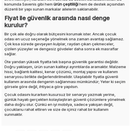
konumda Savenis gibi hem
ürün çeşitliliği
hem de destek açısından
düzenli bir yapı sunan markalar ailelerin saklanabilir.
Fiyat ile güvenlik arasında nasıl denge
kurulur?
Bir çok aile doğru olarak bütçesini korumak ister. Ancak çocuk
odası en ucuz seçeneğe yönelmek ona zaman avantajı sağlamaz.
Çok kısa sürede gevşeyen kulplar, raydan çıkan çekmeceler,
çizilen yüzeyler ve dengesiz gövdeler daha sonra ek masraflar
sağlar.
Öte yandan yüksek fiyatta tek başına güvenlik garantisi değildir.
Doğru yaklaşım, ürün sunan kaliteyi ayrıntılarda aramaktır. Malzeme
hissi, bağlantı kalitesi, kenar çözümü, montaj yapısı ve kullanım
senaryosu birlikte değerlendirilmelidir. Ulaşılabilir fiyatla güvenli
kullanım arasında dengenin sağlanması mümkündür; Yeter ki seçim
görsele göre değil, ihtiyaca göre yapılsın.
Çocuk odasını kurarken kusursuz bir senaryo yazmak yerine,
günlük hayatı gerçekten kolaylaştıran güvenli çözümlere yönelmek
daha doğru olur. Çünkü en iyi mobilya, sadece yakışan değil,
çocuklarıu rahat ettiren ve size de içiniz rahat bir kullanım
sunmaktır.