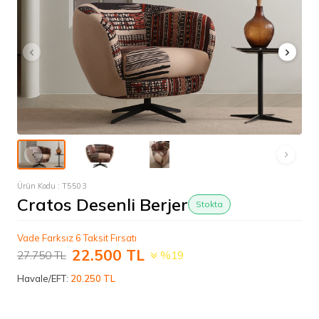
Ürün Kodu :
T5503
Cratos Desenli Berjer
Stokta
Vade Farksız 6 Taksit Fırsatı
22.500
TL
27.750
TL
%19
Havale/EFT:
20.250 TL