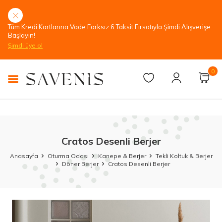
Tüm Kredi Kartlarına Vade Farksız 6 Taksit Fırsatıyla Şimdi Alışverişe
Başlayın!
Şimdi üye ol
0
Cratos Desenli Berjer
Anasayfa
Oturma Odası
Kanepe & Berjer
Tekli Koltuk & Berjer
Döner Berjer
Cratos Desenli Berjer