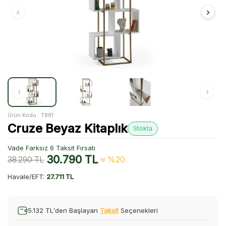
Ürün Kodu :
T881
Cruze Beyaz Kitaplık
Stokta
Vade Farksız 6 Taksit Fırsatı
30.790
TL
38.290
TL
%20
Havale/EFT:
27.711 TL
5.132 TL'den Başlayan
Taksit
Seçenekleri