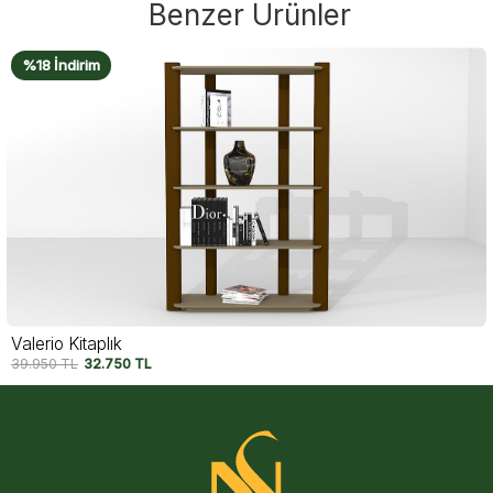
Benzer Ürünler
%18 İndirim
Valerio Kitaplık
39.950
TL
32.750
TL