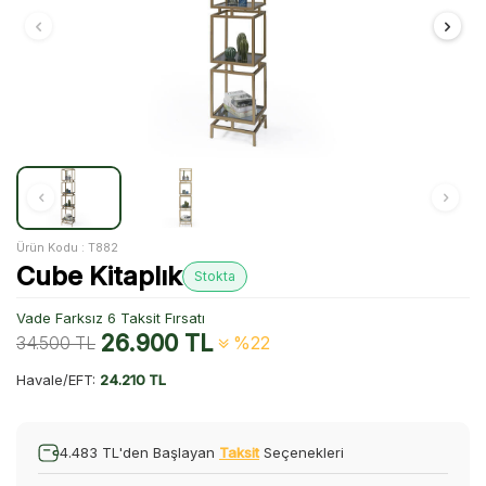
Ürün Kodu :
T882
Cube Kitaplık
Stokta
Vade Farksız 6 Taksit Fırsatı
26.900
TL
34.500
TL
%22
Havale/EFT:
24.210 TL
4.483 TL'den Başlayan
Taksit
Seçenekleri