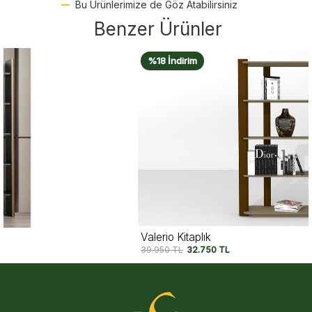
Bu Ürünlerimize de Göz Atabilirsiniz
Benzer Ürünler
%18 İndirim
Valerio Kitaplık
39.950
TL
32.750
TL