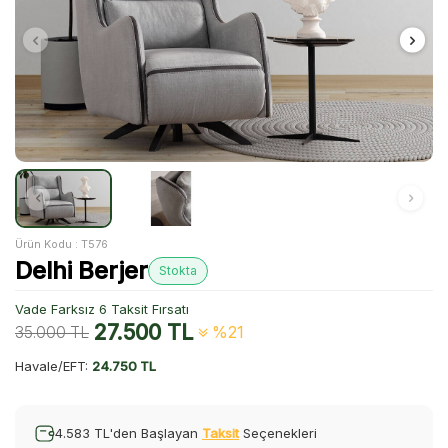
Ürün Kodu :
T576
Delhi Berjer
Stokta
Vade Farksız 6 Taksit Fırsatı
27.500
TL
35.000
TL
%21
Havale/EFT:
24.750 TL
4.583 TL'den Başlayan
Taksit
Seçenekleri