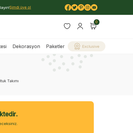
layın!
Şimdi üye ol
0
esi
Dekorasyon
Paketler
Exclusive
tuk Takımı
ktedir.
eceksiniz.