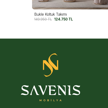
Tokyo Koltuk Takımı
162.750
TL
137.500
TL