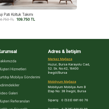
Cratos Antik Yataklı Koltuk Takımı
Cratos An
149.750
TL
125.000
TL
149.750
T
Kurumsal
Adres & İletişim
Merkez Mağaza
akkımızda
Huzur, Bursa Karayolu Cad,
52. Sk. No:42, 16400
üşteri Hizmetleri
İnegöl/Bursa
urtdışı Mobilya Gönderimi
Mobiliyum Mağaza
ndirimdekiler
Mobiliyum Mobilya Avm B
Etap No: 38 İnegöl, Bursa
ideo Galeri
Sipariş:
0 (533) 681 60 76
üşteri Referansları
Destek:
0 (535) 601 13 98