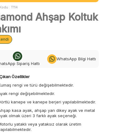
Kodu :
T114
iamond Ahşap Koltuk
akımı
kendi
WhatsApp Bilgi Hattı
atsApp Sipariş Hattı
Çıkan Özellikler
Kumaş rengi ve türü değişebilmektedir.
Ayak rengi değişebilmektedir.
Dörtlü kanepe ve kanepe berjeri yapılabilmektedir.
Ahşap kasa ayak, ahşap yan dikey ayak ve metal
ayak olmak üzeri 3 farklı ayak seçeneği.
Motorlu yataklı veya yataksız olarak üretim
yapılabilmektedir.