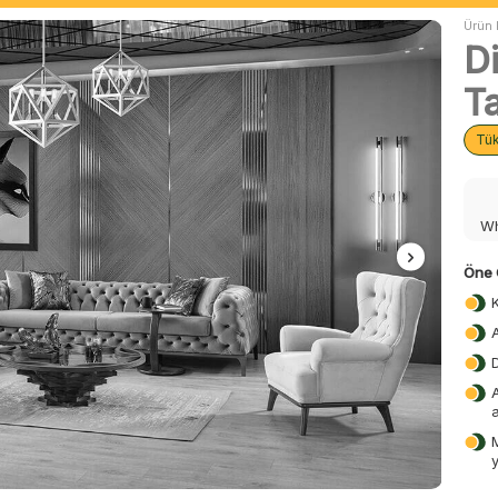
Ürün 
D
T
Tü
Wh
Öne 