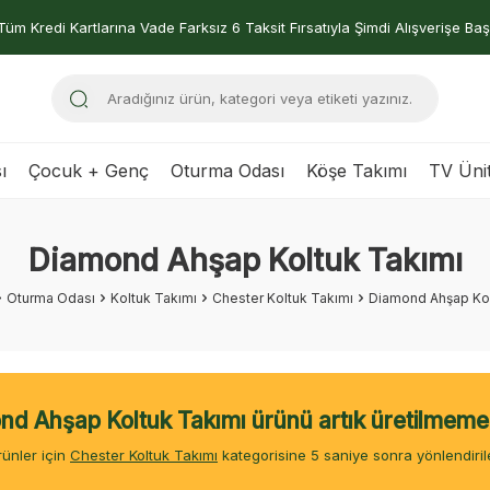
Tüm Kredi Kartlarına Vade Farksız 6 Taksit Fırsatıyla Şimdi Alışverişe Baş
ı
Çocuk + Genç
Oturma Odası
Köşe Takımı
TV Ünit
Diamond Ahşap Koltuk Takımı
Oturma Odası
Koltuk Takımı
Chester Koltuk Takımı
Diamond Ahşap Kol
d Ahşap Koltuk Takımı ürünü artık üretilmeme
ünler için
Chester Koltuk Takımı
kategorisine
4
saniye sonra yönlendiril