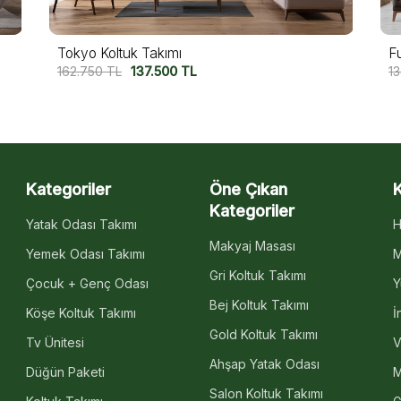
Fuji Pati Koltuk Takımı
134.750
TL
109.750
TL
Kategoriler
Öne Çıkan
Kategoriler
Yatak Odası Takımı
H
Makyaj Masası
Yemek Odası Takımı
M
Gri Koltuk Takımı
Çocuk + Genç Odası
Y
Bej Koltuk Takımı
Köşe Koltuk Takımı
İ
Gold Koltuk Takımı
Tv Ünitesi
V
Ahşap Yatak Odası
Düğün Paketi
M
Salon Koltuk Takımı