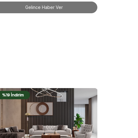
Gelince Haber Ver
%17 İndirim
%17 İn