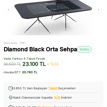
Ürün Kodu :
T791
Diamond Black Orta Sehpa
Stokta
Vade Farksız 6 Taksit Fırsatı
23.100
TL
30.500
TL
%24
Havale/EFT:
20.790 TL
3.850 TL'den Başlayan
Taksit
Seçenekleri
Nakit Ödemenizde Sepette
%10
İndirim!