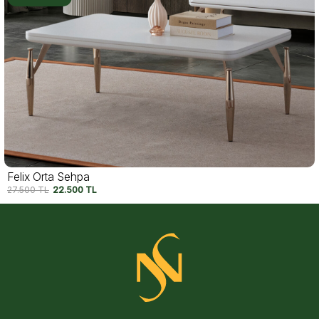
Luma Orta Sehpa
20.950
TL
17.500
TL