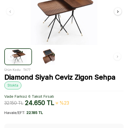
Ürün Kodu :
T477
Diamond Siyah Ceviz Zigon Sehpa
Stokta
Vade Farksız 6 Taksit Fırsatı
24.650
TL
32.150
TL
%23
Havale/EFT:
22.185 TL