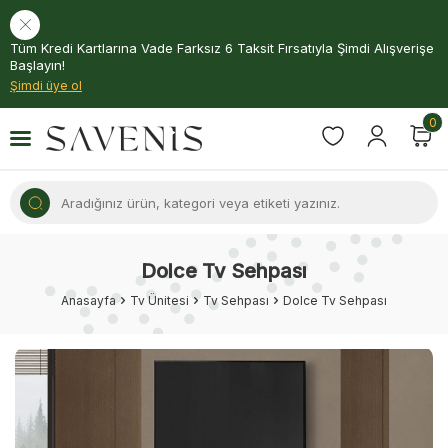
Tüm Kredi Kartlarına Vade Farksız 6 Taksit Fırsatıyla Şimdi Alışverişe
Başlayın!
Şimdi üye ol
0
Dolce Tv Sehpası
Anasayfa
Tv Ünitesi
Tv Sehpası
Dolce Tv Sehpası