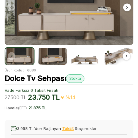
Ürün Kodu :
T6089
Dolce Tv Sehpası
Stokta
Vade Farksız 6 Taksit Fırsatı
23.750
TL
27.500
TL
%14
Havale/EFT:
21.375 TL
3.958 TL'den Başlayan
Taksit
Seçenekleri