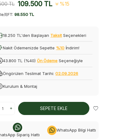
109.500
TL
.500
TL
%15
le/EFT:
98.550 TL
18.250 TL'den Başlayan
Taksit
Seçenekleri
Nakit Ödemenizde Sepette
%10
İndirim!
43.800 TL (%40)
Ön Ödeme
Seçeneğiyle
Öngörülen Teslimat Tarihi:
02.09.2026
Kurulum & Montaj
SEPETE EKLE
WhatsApp Bilgi Hattı
atsApp Sipariş Hattı