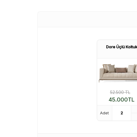
Dore Üçlü Koltu
52.500
TL
45.000
TL
Adet