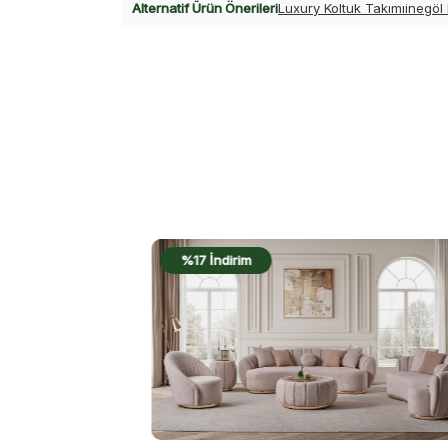
Alternatif Ürün Önerileri
Luxury Koltuk Takımı
inegöl 
%17 İndirim