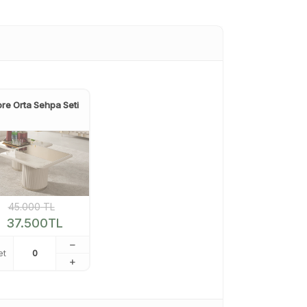
re Orta Sehpa Seti
45.000
TL
37.500
TL
et