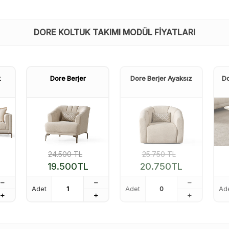
DORE KOLTUK TAKIMI MODÜL FIYATLARI
k
Dore Berjer
Dore Berjer Ayaksız
Do
24.500
TL
25.750
TL
19.500
TL
20.750
TL
Adet
Adet
Ad