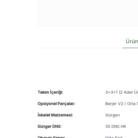
Ürün 
Takım İçeriği:
3+3+1 (2 Adet Üçl
Opsiyonel Parçalar:
Berjer V2 / Orta
İskelet Malzemesi:
Gürgen
Sünger DNS:
35 DNS HR
Oturum Yapısı:
Orta Sert