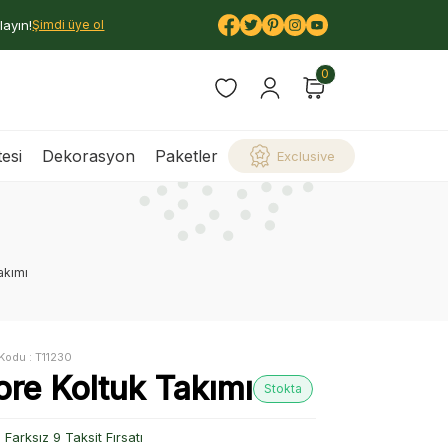
layın!
Şimdi üye ol
0
esi
Dekorasyon
Paketler
Exclusive
akımı
Kodu :
T11230
ore Koltuk Takımı
Stokta
Farksız 9 Taksit Fırsatı