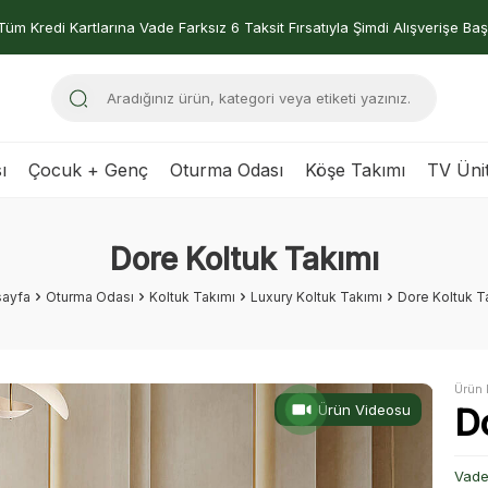
Tüm Kredi Kartlarına Vade Farksız 6 Taksit Fırsatıyla Şimdi Alışverişe Baş
ı
Çocuk + Genç
Oturma Odası
Köşe Takımı
TV Ünit
Dore Koltuk Takımı
ayfa
Oturma Odası
Koltuk Takımı
Luxury Koltuk Takımı
Dore Koltuk T
Ürün 
Ürün Videosu
D
Vade 