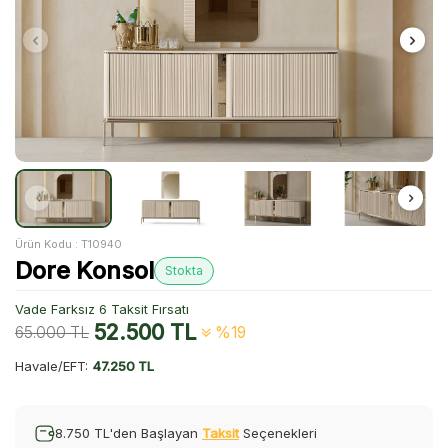
Ürün Kodu :
T10940
Dore Konsol
Stokta
Vade Farksız 6 Taksit Fırsatı
52.500
TL
65.000
TL
%19
Havale/EFT:
47.250 TL
8.750 TL'den Başlayan
Taksit
Seçenekleri