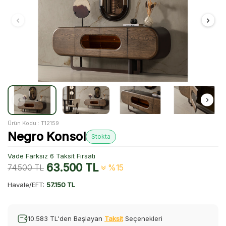
Ürün Kodu :
T12159
Negro Konsol
Stokta
Vade Farksız 6 Taksit Fırsatı
63.500
TL
74.500
TL
%15
Havale/EFT:
57.150 TL
10.583 TL'den Başlayan
Taksit
Seçenekleri