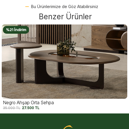
Bu Ürünlerimize de Göz Atabilirsiniz
Benzer Ürünler
%23 İndirim
Belize Füzyon Cam Orta Sehpa
55.000
TL
42.500
TL