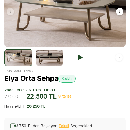
Ürün Kodu :
T7209
Elya Orta Sehpa
Stokta
Vade Farksız 6 Taksit Fırsatı
22.500
TL
27.500
TL
%18
Havale/EFT:
20.250 TL
3.750 TL'den Başlayan
Taksit
Seçenekleri