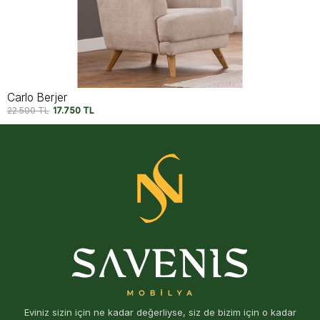
Capri Berjer V2
22.500
TL
17.750
TL
Eviniz sizin için ne kadar değerliyse, siz de bizim için o kadar