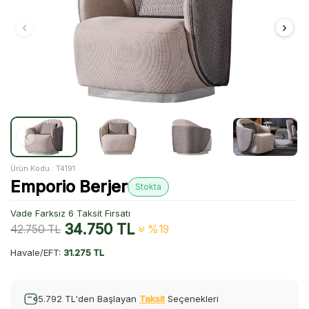
Ürün Kodu :
T4191
Emporio Berjer
Stokta
Vade Farksız 6 Taksit Fırsatı
34.750
TL
42.750
TL
%19
Havale/EFT:
31.275 TL
5.792 TL'den Başlayan
Taksit
Seçenekleri