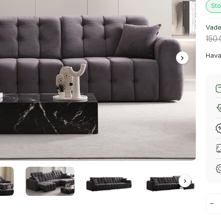
Sto
Vade 
150
Hava