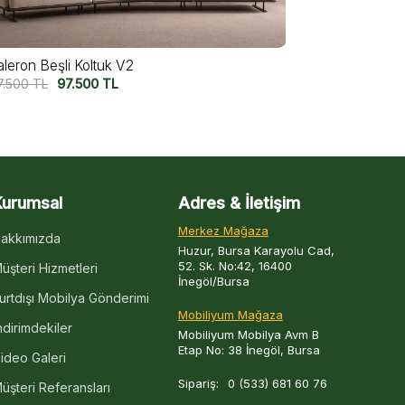
aleron Beşli Koltuk V2
Valeron Dörtl
7.500
TL
97.500
TL
82.500
TL
6
Kurumsal
Adres & İletişim
Merkez Mağaza
akkımızda
Huzur, Bursa Karayolu Cad,
52. Sk. No:42, 16400
üşteri Hizmetleri
İnegöl/Bursa
urtdışı Mobilya Gönderimi
Mobiliyum Mağaza
ndirimdekiler
Mobiliyum Mobilya Avm B
Etap No: 38 İnegöl, Bursa
ideo Galeri
Sipariş:
0 (533) 681 60 76
üşteri Referansları