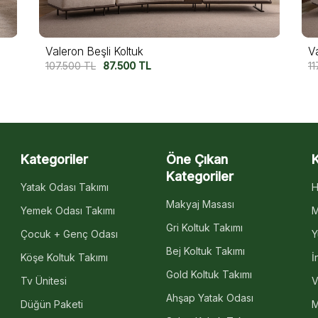
Valeron Beşli Koltuk
V
107.500
TL
87.500
TL
11
Kategoriler
Öne Çıkan
Kategoriler
Yatak Odası Takımı
H
Makyaj Masası
Yemek Odası Takımı
M
Gri Koltuk Takımı
Çocuk + Genç Odası
Y
Bej Koltuk Takımı
Köşe Koltuk Takımı
İ
Gold Koltuk Takımı
Tv Ünitesi
V
Ahşap Yatak Odası
Düğün Paketi
M