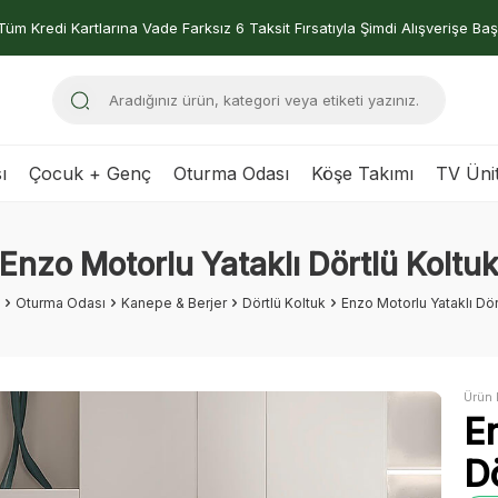
Tüm Kredi Kartlarına Vade Farksız 6 Taksit Fırsatıyla Şimdi Alışverişe Baş
ı
Çocuk + Genç
Oturma Odası
Köşe Takımı
TV Ünit
Enzo Motorlu Yataklı Dörtlü Koltu
Oturma Odası
Kanepe & Berjer
Dörtlü Koltuk
Enzo Motorlu Yataklı Dör
Ürün 
E
Dö