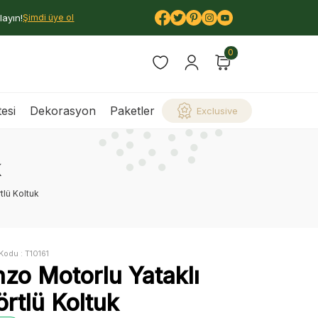
layın!
Şimdi üye ol
0
esi
Dekorasyon
Paketler
Exclusive
k
tlü Koltuk
Kodu :
T10161
nzo Motorlu Yataklı
rtlü Koltuk