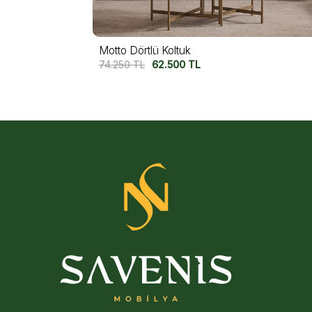
Motto Dörtlü Koltuk
74.250
TL
62.500
TL