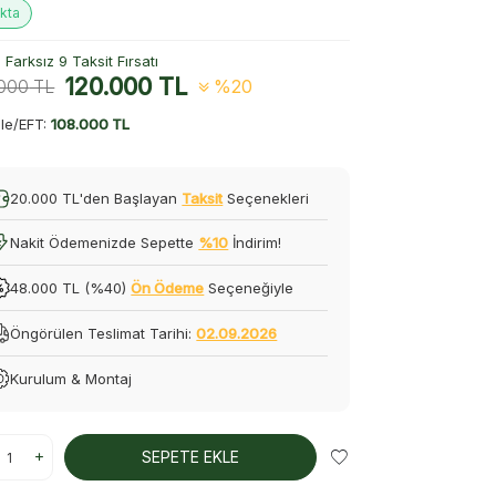
kta
Farksız 9 Taksit Fırsatı
120.000
TL
.000
TL
%20
le/EFT:
108.000 TL
20.000 TL'den Başlayan
Taksit
Seçenekleri
Nakit Ödemenizde Sepette
%10
İndirim!
48.000 TL (%40)
Ön Ödeme
Seçeneğiyle
Öngörülen Teslimat Tarihi:
02.09.2026
Kurulum & Montaj
SEPETE EKLE