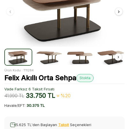
Ürün Kodu :
T11284
Felix Akıllı Orta Sehpa
Stokta
Vade Farksız 6 Taksit Fırsatı
33.750
TL
41.990
TL
%20
Havale/EFT:
30.375 TL
5.625 TL'den Başlayan
Taksit
Seçenekleri