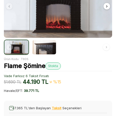
Ürün Kodu :
T905
Flame Şömine
Stokta
Vade Farksız 6 Taksit Fırsatı
44.190
TL
51.690
TL
%15
Havale/EFT:
39.771 TL
7.365 TL'den Başlayan
Taksit
Seçenekleri