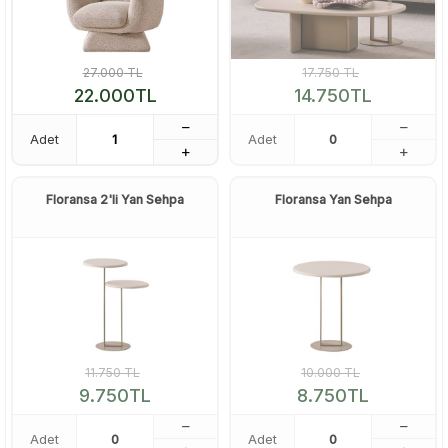
27.000
TL
17.750
TL
22.000
TL
14.750
TL
Adet
Adet
Floransa 2'li Yan Sehpa
Floransa Yan Sehpa
11.750
TL
10.000
TL
9.750
TL
8.750
TL
Adet
Adet