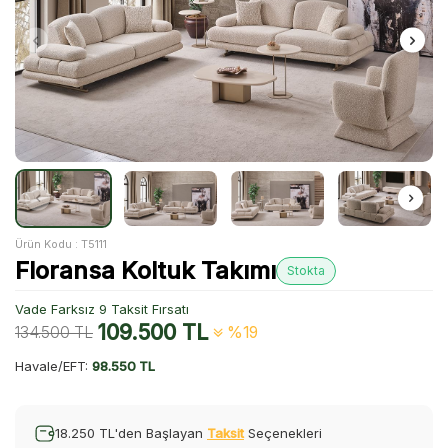
Ürün Kodu :
T5111
Floransa Koltuk Takımı
Stokta
Vade Farksız 9 Taksit Fırsatı
109.500
TL
134.500
TL
%19
Havale/EFT:
98.550 TL
18.250 TL'den Başlayan
Taksit
Seçenekleri