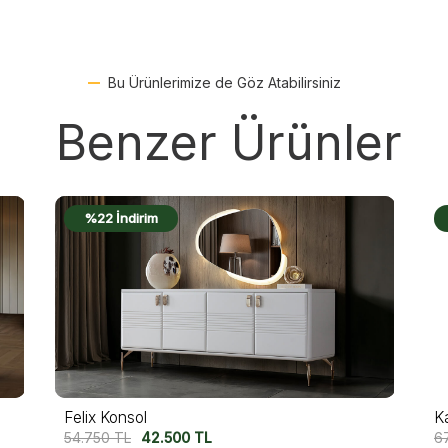
Bu Ürünlerimize de Göz Atabilirsiniz
Benzer Ürünler
%19 İndirim
Kavala Konsol
A
67.500
TL
55.000
TL
6