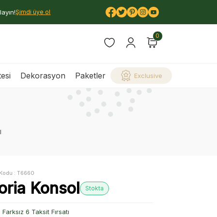
layın!
Şimdi üye ol
0
esi
Dekorasyon
Paketler
Exclusive
l
Kodu :
T6660
oria Konsol
Stokta
Farksız 6 Taksit Fırsatı