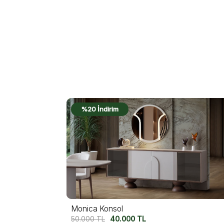
%22 İndirim
Felix Konsol
54.750
TL
42.500
TL