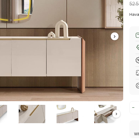
52.
Hava
Wh