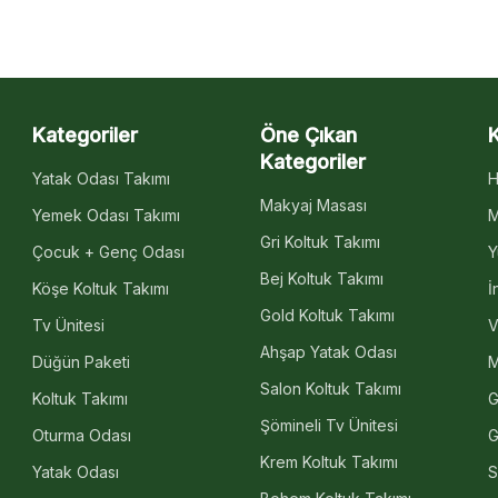
Kategoriler
Öne Çıkan
Kategoriler
Yatak Odası Takımı
H
Makyaj Masası
Yemek Odası Takımı
M
Gri Koltuk Takımı
Çocuk + Genç Odası
Y
Bej Koltuk Takımı
Köşe Koltuk Takımı
İ
Gold Koltuk Takımı
Tv Ünitesi
V
Ahşap Yatak Odası
Düğün Paketi
M
Salon Koltuk Takımı
Koltuk Takımı
G
Şömineli Tv Ünitesi
Oturma Odası
G
Krem Koltuk Takımı
Yatak Odası
S