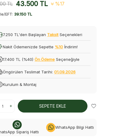
43.500
TL
500
TL
%17
le/EFT:
39.150 TL
7.250 TL'den Başlayan
Taksit
Seçenekleri
Nakit Ödemenizde Sepette
%10
İndirim!
17.400 TL (%40)
Ön Ödeme
Seçeneğiyle
Öngörülen Teslimat Tarihi:
01.09.2026
Kurulum & Montaj
SEPETE EKLE
WhatsApp Bilgi Hattı
atsApp Sipariş Hattı