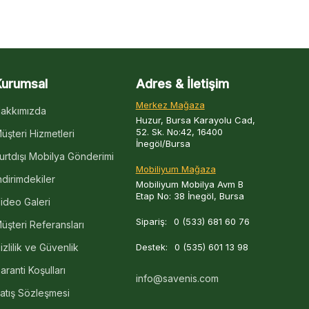
Kurumsal
Adres & İletişim
Merkez Mağaza
akkımızda
Huzur, Bursa Karayolu Cad,
52. Sk. No:42, 16400
üşteri Hizmetleri
İnegöl/Bursa
urtdışı Mobilya Gönderimi
Mobiliyum Mağaza
ndirimdekiler
Mobiliyum Mobilya Avm B
Etap No: 38 İnegöl, Bursa
ideo Galeri
Sipariş:
0 (533) 681 60 76
üşteri Referansları
izlilik ve Güvenlik
Destek:
0 (535) 601 13 98
aranti Koşulları
info@savenis.com
atış Sözleşmesi