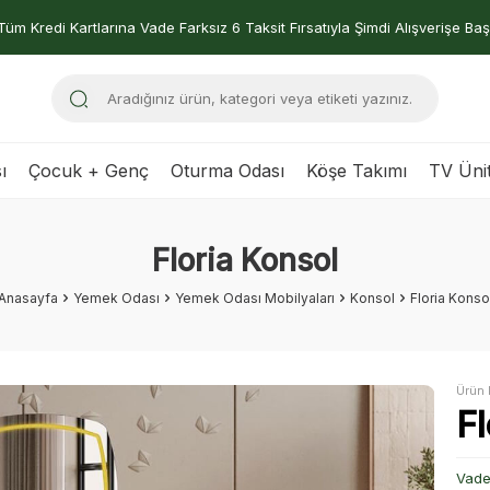
Tüm Kredi Kartlarına Vade Farksız 6 Taksit Fırsatıyla Şimdi Alışverişe Baş
ı
Çocuk + Genç
Oturma Odası
Köşe Takımı
TV Ünit
Floria Konsol
Anasayfa
Yemek Odası
Yemek Odası Mobilyaları
Konsol
Floria Konso
Ürün 
Fl
Vade 