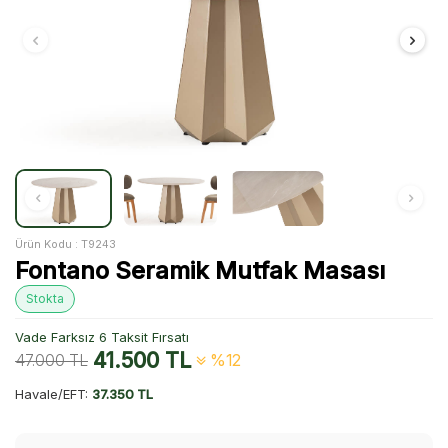
Ürün Kodu :
T9243
Fontano Seramik Mutfak Masası
Stokta
Vade Farksız 6 Taksit Fırsatı
41.500
TL
47.000
TL
%12
Havale/EFT:
37.350 TL