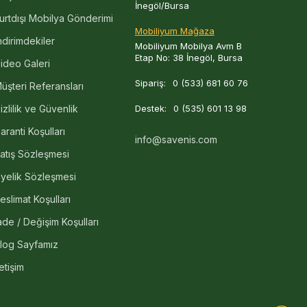
İnegöl/Bursa
urtdışı Mobilya Gönderimi
Mobiliyum Mağaza
ndirimdekiler
Mobiliyum Mobilya Avm B
Etap No: 38 İnegöl, Bursa
ideo Galeri
Sipariş:
0 (533) 681 60 76
üşteri Referansları
izlilik ve Güvenlik
Destek:
0 (535) 601 13 98
aranti Koşulları
info@savenis.com
atış Sözleşmesi
yelik Sözleşmesi
eslimat Koşulları
ade / Değişim Koşulları
log Sayfamız
letişim