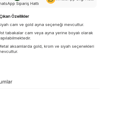
atsApp Sipariş Hattı
Çıkan Özellikler
Siyah cam ve gold ayna seçeneği mevcuttur.
Üst tabakalar cam veya ayna yerine boyalı olarak
yapılabilmektedir.
Metal aksamlarda gold, krom ve siyah seçenekleri
mevcuttur.
umlar