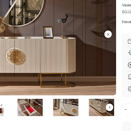
Vade 
60.
Hava