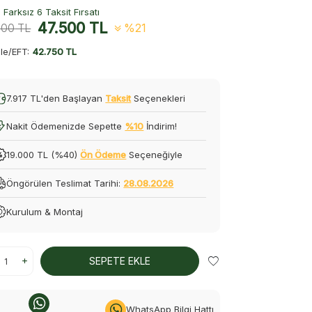
Farksız 6 Taksit Fırsatı
47.500
TL
000
TL
%21
le/EFT:
42.750 TL
7.917 TL'den Başlayan
Taksit
Seçenekleri
Nakit Ödemenizde Sepette
%10
İndirim!
19.000 TL (%40)
Ön Ödeme
Seçeneğiyle
Öngörülen Teslimat Tarihi:
28.08.2026
Kurulum & Montaj
SEPETE EKLE
WhatsApp Bilgi Hattı