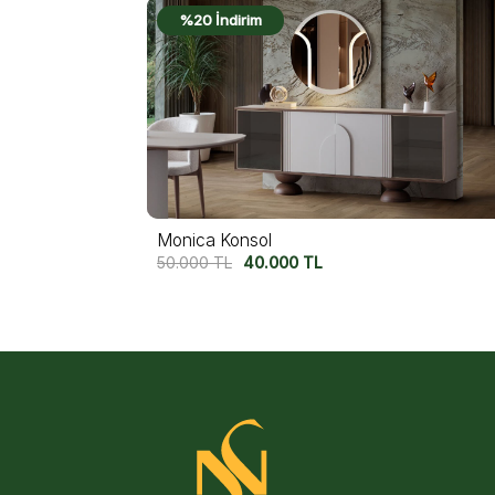
%22 İndirim
Felix Konsol
54.750
TL
42.500
TL