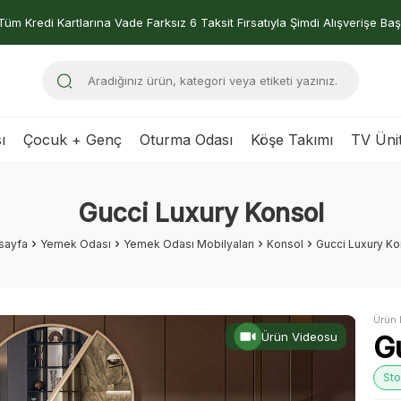
Tüm Kredi Kartlarına Vade Farksız 6 Taksit Fırsatıyla Şimdi Alışverişe Baş
ı
Çocuk + Genç
Oturma Odası
Köşe Takımı
TV Ünit
Gucci Luxury Konsol
sayfa
Yemek Odası
Yemek Odası Mobilyaları
Konsol
Gucci Luxury Ko
Ürün 
Ürün Videosu
G
Sto