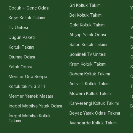
Gri Koltuk Takımı
Çocuk + Genç Odası
Y
Bej Koltuk Takımı
Köşe Koltuk Takımı
İ
Gold Koltuk Takımı
Tv Ünitesi
V
Ahşap Yatak Odası
Düğün Paketi
M
Salon Koltuk Takımı
Koltuk Takımı
G
Şömineli Tv Ünitesi
Oturma Odası
G
Krem Koltuk Takımı
Yatak Odası
S
Bohem Koltuk Takımı
Mermer Orta Sehpa
Ü
Antrasit Koltuk Takımı
koltuk takımı 3 3 1 1
T
Modern Koltuk Takımı
Mermer Yemek Masası
İ
Kahverengi Koltuk Takımı
İnegöl Mobilya Yatak Odası
B
Beyaz Yatak Odası Takımı
İnegöl Mobilya Koltuk
İ
Takımı
Avangarde Koltuk Takımı