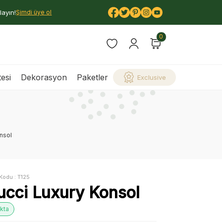
layın!
Şimdi üye ol
0
esi
Dekorasyon
Paketler
Exclusive
nsol
Kodu :
T125
ucci Luxury Konsol
kta