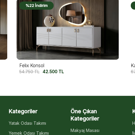
%19 İndirim
Kavala Konsol
A
67.500
TL
55.000
TL
6
Kategoriler
Öne Çıkan
Kategoriler
Yatak Odası Takımı
H
Makyaj Masası
Yemek Odası Takımı
M