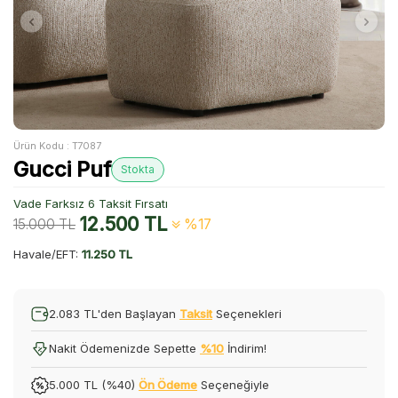
Ürün Kodu :
T7087
Gucci Puf
Stokta
Vade Farksız 6 Taksit Fırsatı
12.500
TL
15.000
TL
%17
Havale/EFT:
11.250 TL
2.083 TL'den Başlayan
Taksit
Seçenekleri
Nakit Ödemenizde Sepette
%10
İndirim!
5.000 TL (%40)
Ön Ödeme
Seçeneğiyle