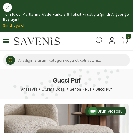
Tüm Kredi Kartlarına Vade Farksız 6 Taksit Fırsatıyla Şimdi Alışverişe
Başlayın!
Şimdi üye ol
0
Gucci Puf
Anasayfa
Oturma Odası
Sehpa
Puf
Gucci Puf
Ürün Videosu