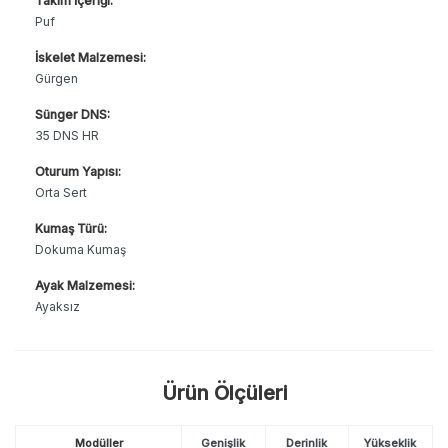
Takım İçeriği:
Puf
İskelet Malzemesi:
Gürgen
Sünger DNS:
35 DNS HR
Oturum Yapısı:
Orta Sert
Kumaş Türü:
Dokuma Kumaş
Ayak Malzemesi:
Ayaksız
Ürün Ölçüleri
Modüller
Genişlik
Derinlik
Yükseklik