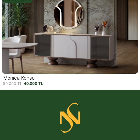
Felix Konsol
54.750
TL
42.500
TL