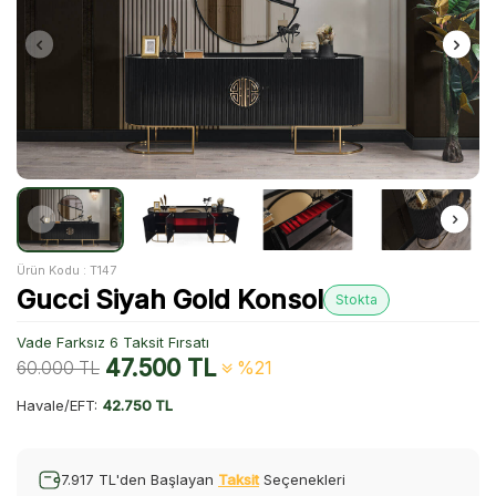
Ürün Kodu :
T147
Gucci Siyah Gold Konsol
Stokta
Vade Farksız 6 Taksit Fırsatı
47.500
TL
60.000
TL
%21
Havale/EFT:
42.750 TL
7.917 TL'den Başlayan
Taksit
Seçenekleri