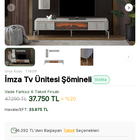
Ürün Kodu :
T3609
İmza Tv Ünitesi Şömineli
Stokta
Vade Farksız 6 Taksit Fırsatı
37.750
TL
47.290
TL
%20
Havale/EFT:
33.975 TL
6.292 TL'den Başlayan
Taksit
Seçenekleri