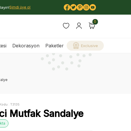
layın!
Şimdi üye ol
0
esi
Dekorasyon
Paketler
Exclusive
dalye
Kodu :
T3135
nci Mutfak Sandalye
kta