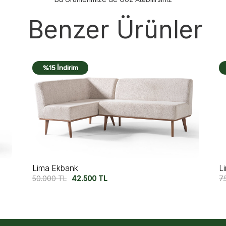
Benzer Ürünler
%10 İndirim
Lima Sandalye
L
7.500
TL
6.750
TL
7