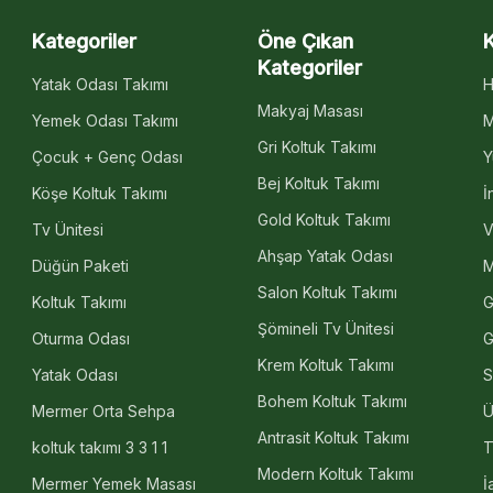
Kategoriler
Öne Çıkan
Kategoriler
Yatak Odası Takımı
H
Makyaj Masası
Yemek Odası Takımı
M
Gri Koltuk Takımı
Çocuk + Genç Odası
Y
Bej Koltuk Takımı
Köşe Koltuk Takımı
İ
Gold Koltuk Takımı
Tv Ünitesi
V
Ahşap Yatak Odası
Düğün Paketi
M
Salon Koltuk Takımı
Koltuk Takımı
G
Şömineli Tv Ünitesi
Oturma Odası
G
Krem Koltuk Takımı
Yatak Odası
S
Bohem Koltuk Takımı
Mermer Orta Sehpa
Ü
Antrasit Koltuk Takımı
koltuk takımı 3 3 1 1
T
Modern Koltuk Takımı
Mermer Yemek Masası
İ