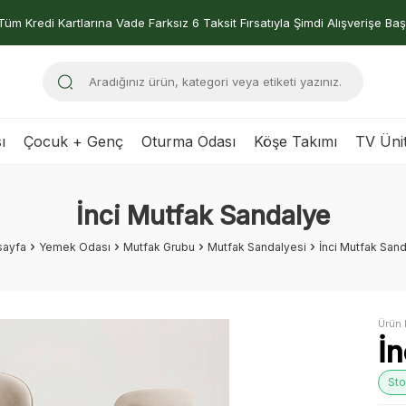
Tüm Kredi Kartlarına Vade Farksız 6 Taksit Fırsatıyla Şimdi Alışverişe Baş
ı
Çocuk + Genç
Oturma Odası
Köşe Takımı
TV Ünit
İnci Mutfak Sandalye
sayfa
Yemek Odası
Mutfak Grubu
Mutfak Sandalyesi
İnci Mutfak San
Ürün 
İ
Sto