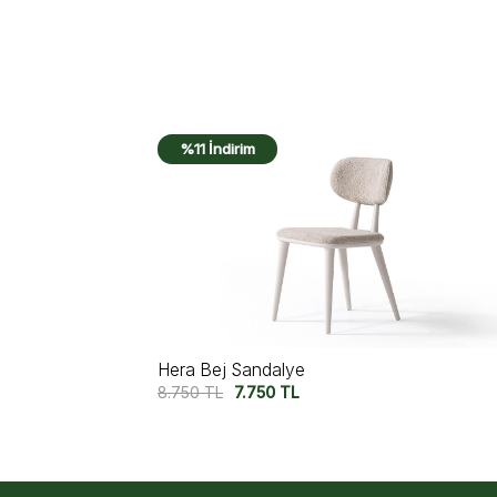
%15 İndirim
Lima Ekbank
50.000
TL
42.500
TL