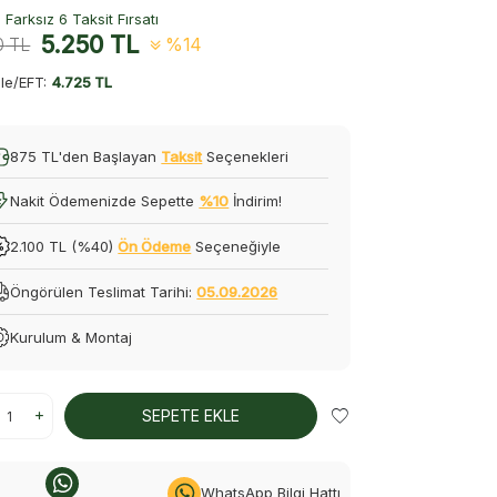
Farksız 6 Taksit Fırsatı
5.250
TL
0
TL
%14
le/EFT:
4.725 TL
875 TL'den Başlayan
Taksit
Seçenekleri
Nakit Ödemenizde Sepette
%10
İndirim!
2.100 TL (%40)
Ön Ödeme
Seçeneğiyle
Öngörülen Teslimat Tarihi:
05.09.2026
Kurulum & Montaj
SEPETE EKLE
WhatsApp Bilgi Hattı