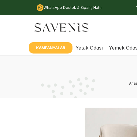
WhatsApp Destek & Sipariş Hattı
Yatak Odası
Yemek Odas
KAMPANYALAR
Ana