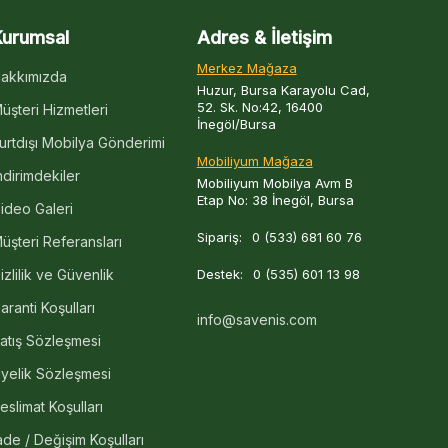
Kurumsal
Adres & İletişim
Merkez Mağaza
akkımızda
Huzur, Bursa Karayolu Cad,
52. Sk. No:42, 16400
üşteri Hizmetleri
İnegöl/Bursa
urtdışı Mobilya Gönderimi
Mobiliyum Mağaza
ndirimdekiler
Mobiliyum Mobilya Avm B
Etap No: 38 İnegöl, Bursa
ideo Galeri
Sipariş:
0 (533) 681 60 76
üşteri Referansları
izlilik ve Güvenlik
Destek:
0 (535) 601 13 98
aranti Koşulları
info@savenis.com
atış Sözleşmesi
yelik Sözleşmesi
eslimat Koşulları
ade / Değişim Koşulları