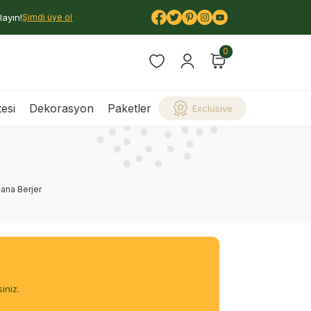
layın!
Şimdi üye ol
0
esi
Dekorasyon
Paketler
Exclusive
iana Berjer
iniz.