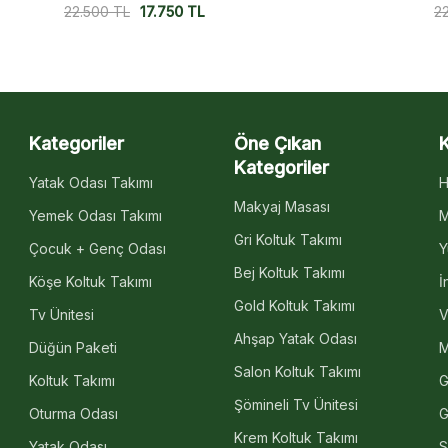
22.500
TL
17.750
TL
2
Kategoriler
Öne Çıkan
Kategoriler
Yatak Odası Takımı
H
Makyaj Masası
Yemek Odası Takımı
M
Gri Koltuk Takımı
Çocuk + Genç Odası
Y
Bej Koltuk Takımı
Köşe Koltuk Takımı
İ
Gold Koltuk Takımı
Tv Ünitesi
V
Ahşap Yatak Odası
Düğün Paketi
M
Salon Koltuk Takımı
Koltuk Takımı
G
Şömineli Tv Ünitesi
Oturma Odası
G
Krem Koltuk Takımı
Yatak Odası
S