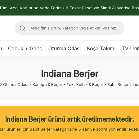
Tüm Kredi Kartlarına Vade Farksız 6 Taksit Fırsatıyla Şimdi Alışverişe Baş
ı
Çocuk + Genç
Oturma Odası
Köşe Takımı
TV Ünit
Indiana Berjer
Oturma Odası
Kanepe & Berjer
Tekli Koltuk & Berjer
Sabit Berjer
Ind
Indiana Berjer ürünü artık üretilmemektedir.
er ürünler için
Sabit Berjer
kategorisine
4
saniye sonra yönlendirileceks