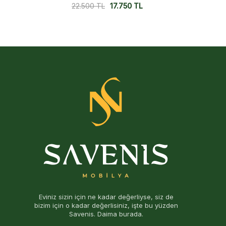
22.500
TL
17.750
TL
Eviniz sizin için ne kadar değerliyse, siz de
bizim için o kadar değerlisiniz, işte bu yüzden
Savenis. Daima burada.