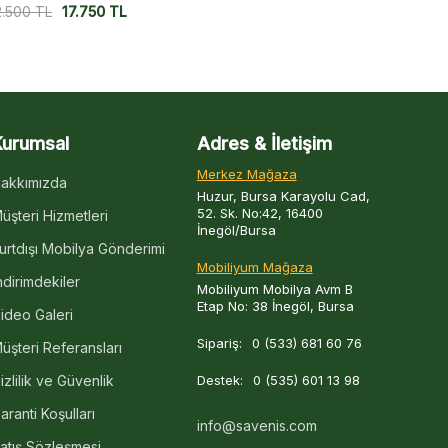
2.500
TL
17.500
TL
22.500
TL
17
Kurumsal
Adres & İletişim
Merkez Mağaza
akkımızda
Huzur, Bursa Karayolu Cad,
52. Sk. No:42, 16400
üşteri Hizmetleri
İnegöl/Bursa
urtdışı Mobilya Gönderimi
Mobiliyum Mağaza
ndirimdekiler
Mobiliyum Mobilya Avm B
Etap No: 38 İnegöl, Bursa
ideo Galeri
Sipariş:
0 (533) 681 60 76
üşteri Referansları
izlilik ve Güvenlik
Destek:
0 (535) 601 13 98
aranti Koşulları
info@savenis.com
atış Sözleşmesi