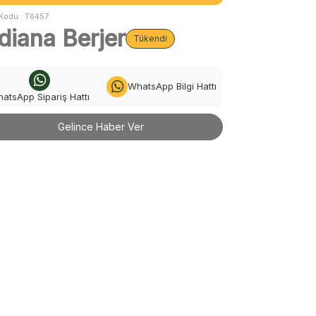
Kodu :
T6457
diana Berjer
Tükendi
WhatsApp Bilgi Hattı
atsApp Sipariş Hattı
Gelince Haber Ver