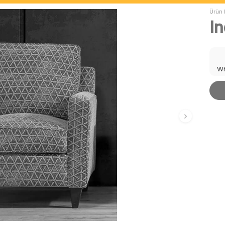
Ürün 
In
Wh