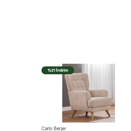
%21 İndirim
Capri Berjer V2