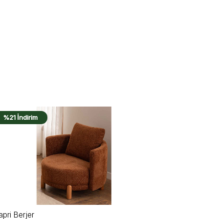
%22 İndirim
%22 İndiri
iura Berjer V2
Miura Berjer