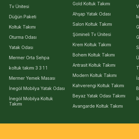
Gold Koltuk Takımı
Tv Ünitesi
V
Ahşap Yatak Odası
Düğün Paketi
M
Salon Koltuk Takımı
Koltuk Takımı
G
Şömineli Tv Ünitesi
Oturma Odası
G
Krem Koltuk Takımı
Yatak Odası
S
Bohem Koltuk Takımı
Mermer Orta Sehpa
Ü
Antrasit Koltuk Takımı
koltuk takımı 3 3 1 1
T
Modern Koltuk Takımı
Mermer Yemek Masası
İ
Kahverengi Koltuk Takımı
İnegöl Mobilya Yatak Odası
B
Beyaz Yatak Odası Takımı
İnegöl Mobilya Koltuk
İ
Takımı
Avangarde Koltuk Takımı