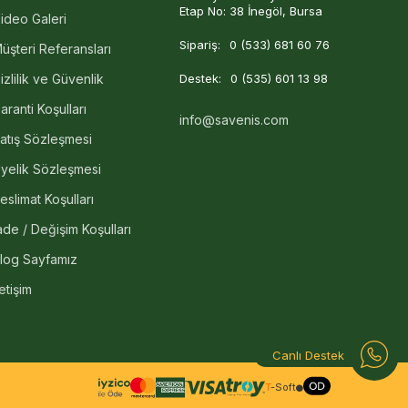
Etap No: 38 İnegöl, Bursa
ideo Galeri
Sipariş:
0 (533) 681 60 76
üşteri Referansları
izlilik ve Güvenlik
Destek:
0 (535) 601 13 98
aranti Koşulları
info@savenis.com
atış Sözleşmesi
yelik Sözleşmesi
eslimat Koşulları
ade / Değişim Koşulları
log Sayfamız
letişim
Canlı Destek
T
-Soft