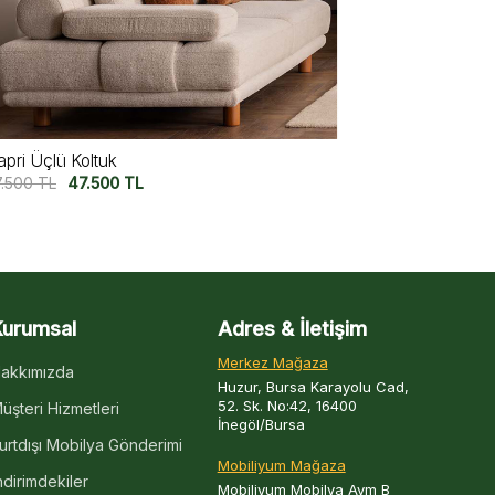
iura Üçlü Koltuk V2
Miura Üçlü K
7.500
TL
47.500
TL
57.500
TL
47
Kurumsal
Adres & İletişim
Merkez Mağaza
akkımızda
Huzur, Bursa Karayolu Cad,
52. Sk. No:42, 16400
üşteri Hizmetleri
İnegöl/Bursa
urtdışı Mobilya Gönderimi
Mobiliyum Mağaza
ndirimdekiler
Mobiliyum Mobilya Avm B