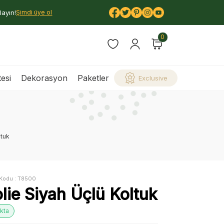
layın!
Şimdi üye ol
0
esi
Dekorasyon
Paketler
Exclusive
ltuk
Kodu :
T8500
lie Siyah Üçlü Koltuk
kta