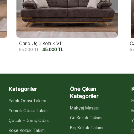
Capri Üçlü Koltuk
M
57.500
TL
47.500
TL
5
Kategoriler
Öne Çıkan
Kategoriler
Yatak Odası Takımı
H
Makyaj Masası
Yemek Odası Takımı
M
Gri Koltuk Takımı
Çocuk + Genç Odası
Y
Bej Koltuk Takımı
Köşe Koltuk Takımı
İ