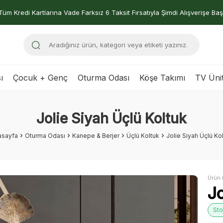
Tüm Kredi Kartlarına Vade Farksız 6 Taksit Fırsatıyla Şimdi Alışverişe Baş
ı
Çocuk + Genç
Oturma Odası
Köşe Takımı
TV Ünit
Jolie Siyah Üçlü Koltuk
asayfa
Oturma Odası
Kanepe & Berjer
Üçlü Koltuk
Jolie Siyah Üçlü Ko
Ürün 
Jo
Sto