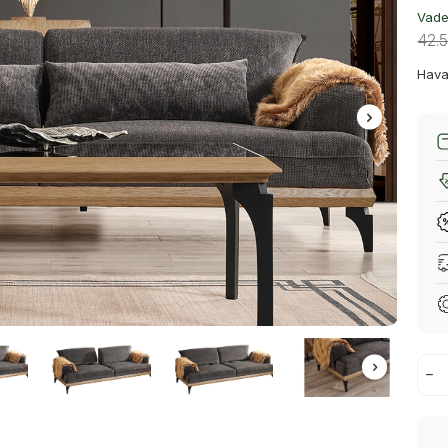
Vade 
42.
Hava