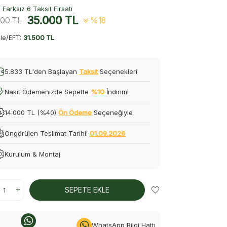
Farksız 6 Taksit Fırsatı
35.000
TL
500
TL
%18
le/EFT:
31.500 TL
5.833 TL'den Başlayan
Taksit
Seçenekleri
Nakit Ödemenizde Sepette
%10
İndirim!
14.000 TL (%40)
Ön Ödeme
Seçeneğiyle
Öngörülen Teslimat Tarihi:
01.09.2026
Kurulum & Montaj
SEPETE EKLE
WhatsApp Bilgi Hattı