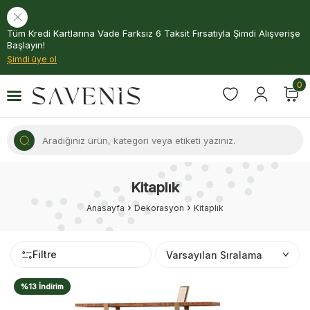
Tüm Kredi Kartlarına Vade Farksız 6 Taksit Fırsatıyla Şimdi Alışverişe
Başlayın!
Şimdi üye ol
0
Kitaplık
Anasayfa
Dekorasyon
Kitaplık
Filtre
%13 İndirim