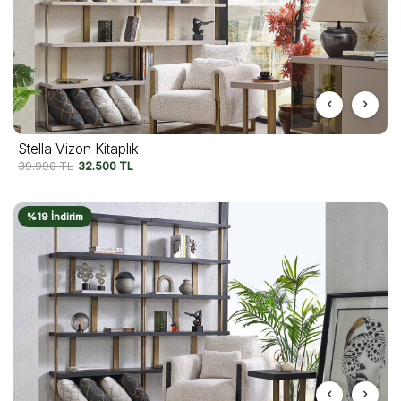
Stella Vizon Kitaplık
39.990
TL
32.500
TL
%19 İndirim