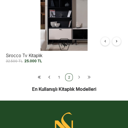
Sirocco Tv Kitaplık
32.500
TL
25.000
TL
1
2
En Kullanışlı Kitaplık Modelleri