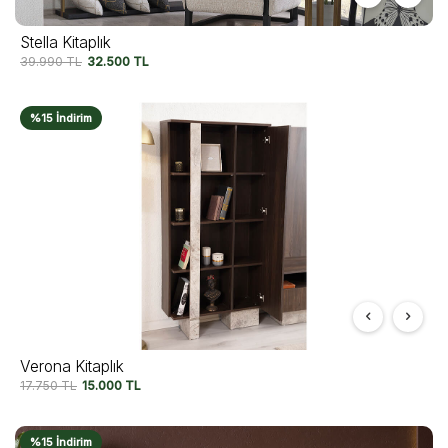
Stella Kitaplık
39.990
TL
32.500
TL
%15 İndirim
Verona Kitaplık
17.750
TL
15.000
TL
%15 İndirim