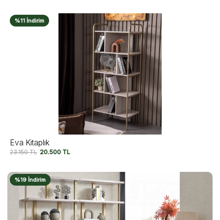
%11 İndirim
Eva Kitaplık
23.150
TL
20.500
TL
%19 İndirim