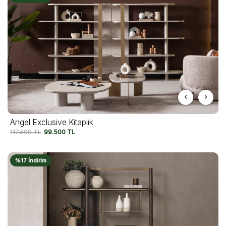
Angel Exclusive Kitaplık
117.500
TL
99.500
TL
%17 İndirim