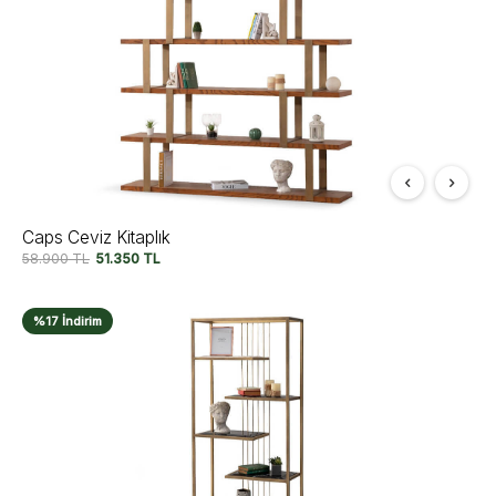
Caps Ceviz Kitaplık
58.900
TL
51.350
TL
%17 İndirim