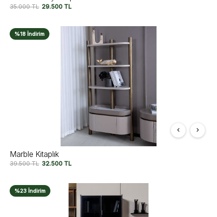
35.000
TL
29.500
TL
%18 İndirim
Marble Kitaplık
39.500
TL
32.500
TL
%23 İndirim