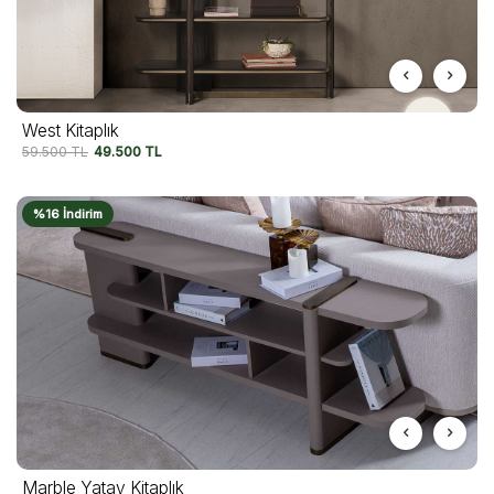
West Kitaplık
59.500
TL
49.500
TL
%16 İndirim
Marble Yatay Kitaplık