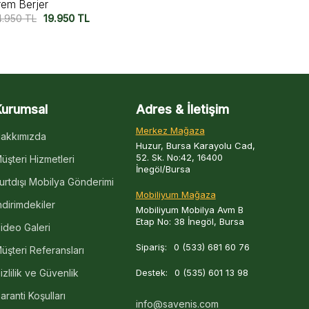
ois Berjer
Versace Berj
2.500
TL
17.750
TL
29.500
TL
2
Kurumsal
Adres & İletişim
Merkez Mağaza
akkımızda
Huzur, Bursa Karayolu Cad,
52. Sk. No:42, 16400
üşteri Hizmetleri
İnegöl/Bursa
urtdışı Mobilya Gönderimi
Mobiliyum Mağaza
ndirimdekiler
Mobiliyum Mobilya Avm B
Etap No: 38 İnegöl, Bursa
ideo Galeri
Sipariş:
0 (533) 681 60 76
üşteri Referansları
izlilik ve Güvenlik
Destek:
0 (535) 601 13 98
aranti Koşulları
info@savenis.com