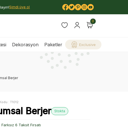
layın!
Şimdi üye ol
0
esi
Dekorasyon
Paketler
Exclusive
msal Berjer
Kodu :
T1012
umsal Berjer
Stokta
Farksız 6 Taksit Fırsatı