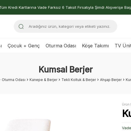
Tüm Kredi Kartlarına Vade Farksız 6 Taksit Fırsatıyla Şimdi Alışverişe Baş
ı
Çocuk + Genç
Oturma Odası
Köşe Takımı
TV Ünit
Kumsal Berjer
Oturma Odası
Kanepe & Berjer
Tekli Koltuk & Berjer
Ahşap Berjer
Ku
Ürün 
K
Vade 