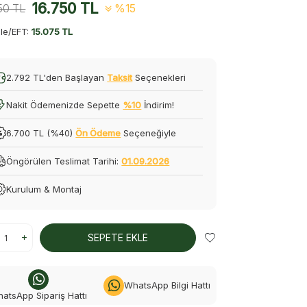
16.750
TL
50
TL
%15
le/EFT:
15.075 TL
2.792 TL'den Başlayan
Taksit
Seçenekleri
Nakit Ödemenizde Sepette
%10
İndirim!
6.700 TL (%40)
Ön Ödeme
Seçeneğiyle
Öngörülen Teslimat Tarihi:
01.09.2026
Kurulum & Montaj
SEPETE EKLE
WhatsApp Bilgi Hattı
atsApp Sipariş Hattı