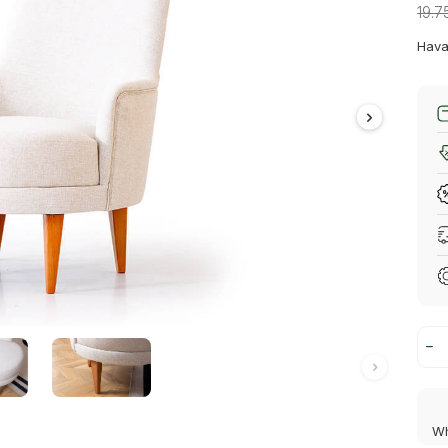
19.7
Hava
Wh