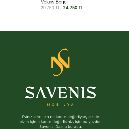
Pisa Ceviz Berjer
32.750
TL
27.500
TL
Eviniz sizin için ne kadar değerliyse, siz de
bizim için o kadar değerlisiniz, işte bu yüzden
Savenis. Daima burada.