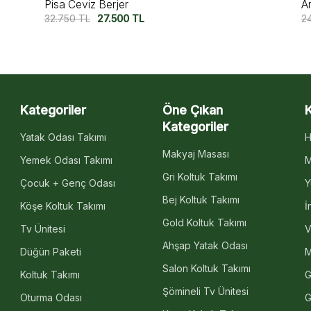
Arem Berjer
Nl
24.950
TL
19.950
TL
2
Kategoriler
Öne Çıkan
Kategoriler
Yatak Odası Takımı
H
Makyaj Masası
Yemek Odası Takımı
M
Gri Koltuk Takımı
Çocuk + Genç Odası
Y
Bej Koltuk Takımı
Köşe Koltuk Takımı
İ
Gold Koltuk Takımı
Tv Ünitesi
V
Ahşap Yatak Odası
Düğün Paketi
M
Salon Koltuk Takımı
Koltuk Takımı
G
Şömineli Tv Ünitesi
Oturma Odası
G