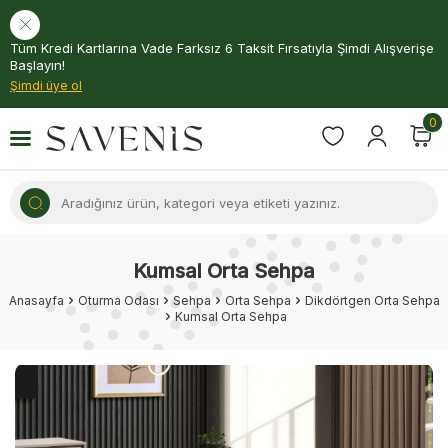
Tüm Kredi Kartlarına Vade Farksız 6 Taksit Fırsatıyla Şimdi Alışverişe
Başlayın!
Şimdi üye ol
0
Kumsal Orta Sehpa
Anasayfa
Oturma Odası
Sehpa
Orta Sehpa
Dikdörtgen Orta Sehpa
Kumsal Orta Sehpa