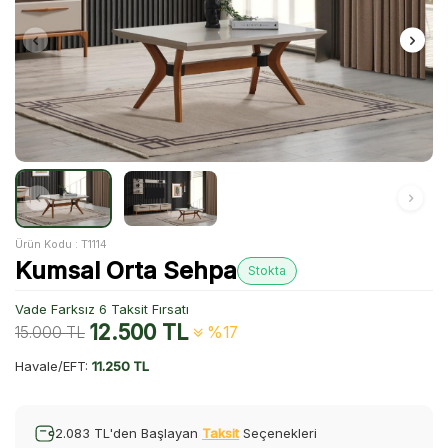
Ürün Kodu :
T1114
Kumsal Orta Sehpa
Stokta
Vade Farksız 6 Taksit Fırsatı
12.500
TL
15.000
TL
%17
Havale/EFT:
11.250 TL
2.083 TL'den Başlayan
Taksit
Seçenekleri