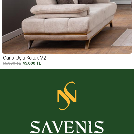
Carlo Üçlü Koltuk V1
55.000
TL
45.000
TL