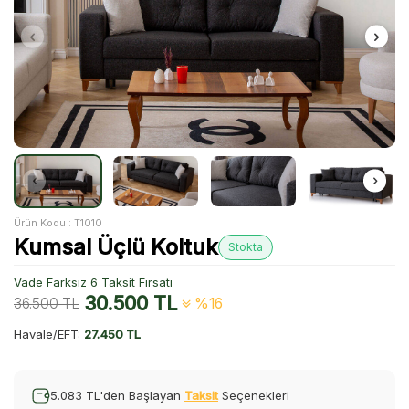
Ürün Kodu :
T1010
Kumsal Üçlü Koltuk
Stokta
Vade Farksız 6 Taksit Fırsatı
30.500
TL
36.500
TL
%16
Havale/EFT:
27.450 TL
5.083 TL'den Başlayan
Taksit
Seçenekleri