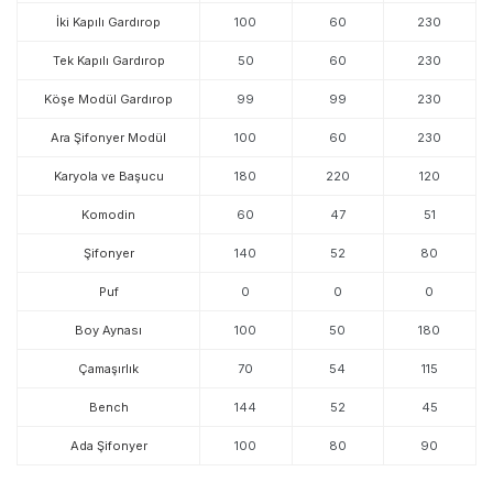
İki Kapılı Gardırop
100
60
230
Tek Kapılı Gardırop
50
60
230
Köşe Modül Gardırop
99
99
230
Ara Şifonyer Modül
100
60
230
Karyola ve Başucu
180
220
120
Komodin
60
47
51
Şifonyer
140
52
80
Puf
0
0
0
Boy Aynası
100
50
180
Çamaşırlık
70
54
115
Bench
144
52
45
Ada Şifonyer
100
80
90