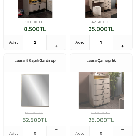
10.000
TL
42.500
TL
8.500
TL
35.000
TL
Adet
Adet
Laura 4 Kapılı Gardırop
Laura Çamaşırlık
65.000
TL
30.000
TL
52.500
TL
25.000
TL
Adet
Adet