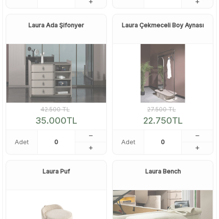
Laura Ada Şifonyer
Laura Çekmeceli Boy Aynası
42.500
TL
27.500
TL
35.000
TL
22.750
TL
Adet
Adet
Laura Puf
Laura Bench