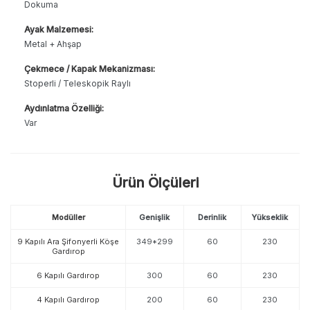
Dokuma
Ayak Malzemesi:
Metal + Ahşap
Çekmece / Kapak Mekanizması:
Stoperli / Teleskopik Raylı
Aydınlatma Özelliği:
Var
Ürün Ölçüleri
Modüller
Genişlik
Derinlik
Yükseklik
9 Kapılı Ara Şifonyerli Köşe
349*299
60
230
Gardırop
6 Kapılı Gardırop
300
60
230
4 Kapılı Gardırop
200
60
230