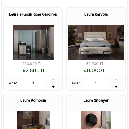
Laura 9 Kapılı Köşe Gardırop
Laura Karyola
200.000
TL
50.000
TL
167.500
TL
40.000
TL
Adet
Adet
Laura Komodin
Laura Şifonyer