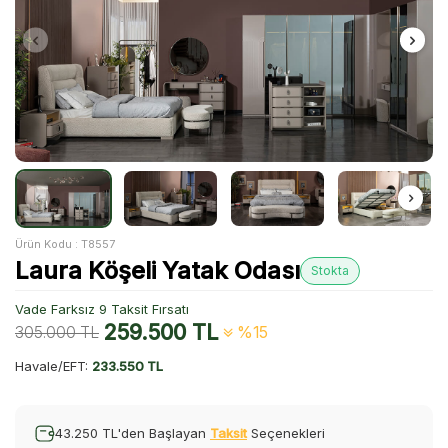
Ürün Kodu :
T8557
Laura Köşeli Yatak Odası
Stokta
Vade Farksız 9 Taksit Fırsatı
259.500
TL
305.000
TL
%15
Havale/EFT:
233.550 TL
43.250 TL'den Başlayan
Taksit
Seçenekleri