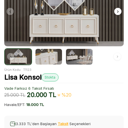
Ürün Kodu :
T1123
Lisa Konsol
Stokta
Vade Farksız 6 Taksit Fırsatı
20.000
TL
25.000
TL
%20
Havale/EFT:
18.000 TL
3.333 TL'den Başlayan
Taksit
Seçenekleri