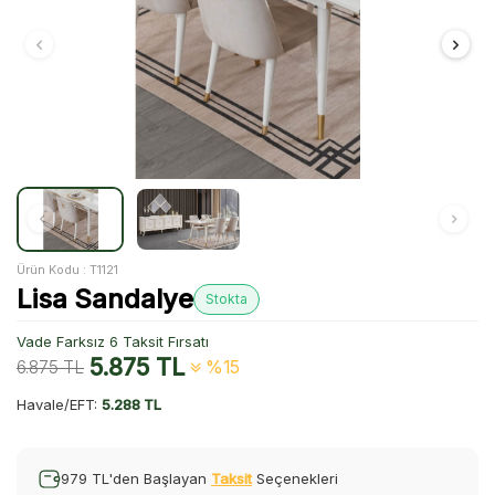
Ürün Kodu :
T1121
Lisa Sandalye
Stokta
Vade Farksız 6 Taksit Fırsatı
5.875
TL
6.875
TL
%15
Havale/EFT:
5.288 TL
979 TL'den Başlayan
Taksit
Seçenekleri