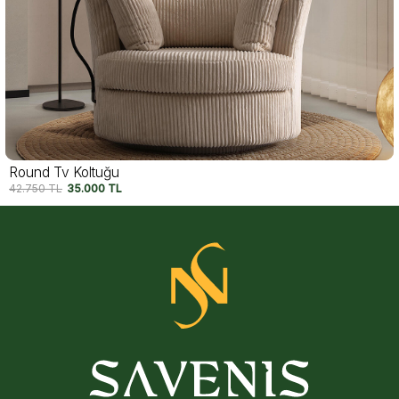
Emma Tv Koltuğu V2
67.500
TL
57.500
TL