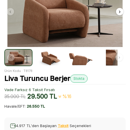
Ürün Kodu :
T8178
Liva Turuncu Berjer
Stokta
Vade Farksız 6 Taksit Fırsatı
29.500
TL
35.000
TL
%16
Havale/EFT:
26.550 TL
4.917 TL'den Başlayan
Taksit
Seçenekleri