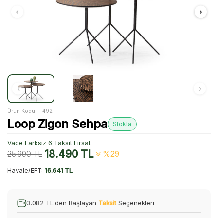
Ürün Kodu :
T492
Loop Zigon Sehpa
Stokta
Vade Farksız 6 Taksit Fırsatı
18.490
TL
25.990
TL
%29
Havale/EFT:
16.641 TL
3.082 TL'den Başlayan
Taksit
Seçenekleri