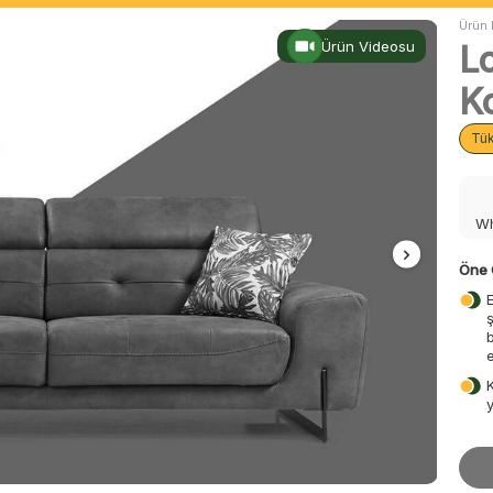
Ürün 
Ürün Videosu
L
K
Tü
Wh
Öne 
e