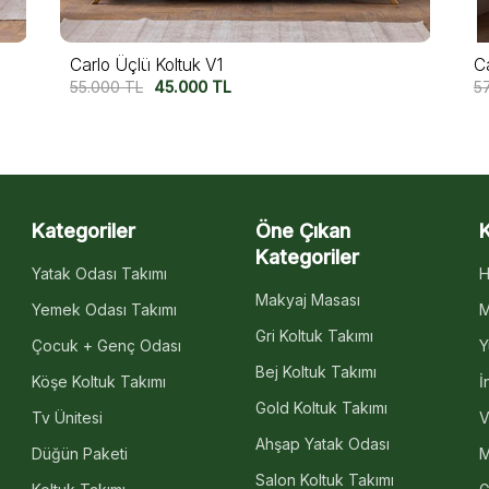
Capri Üçlü Koltuk
M
57.500
TL
47.500
TL
5
Kategoriler
Öne Çıkan
Kategoriler
Yatak Odası Takımı
H
Makyaj Masası
Yemek Odası Takımı
M
Gri Koltuk Takımı
Çocuk + Genç Odası
Y
Bej Koltuk Takımı
Köşe Koltuk Takımı
İ
Gold Koltuk Takımı
Tv Ünitesi
V
Ahşap Yatak Odası
Düğün Paketi
M
Salon Koltuk Takımı