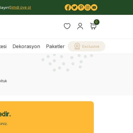
layın!
Şimdi üye ol
0
esi
Dekorasyon
Paketler
Exclusive
oltuk
dir.
iniz.