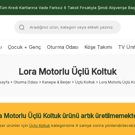
Tüm Kredi Kartlarına Vade Farksız 6 Taksit Fırsatıyla Şimdi Alışverişe Baş
ı
Çocuk + Genç
Oturma Odası
Köşe Takımı
TV Ünit
Lora Motorlu Üçlü Koltuk
sayfa
Oturma Odası
Kanepe & Berjer
Üçlü Koltuk
Lora Motorlu Üçlü K
a Motorlu Üçlü Koltuk ürünü artık üretilmemekte
er ürünler için
Üçlü Koltuk
kategorisine
4
saniye sonra yönlendirileceks