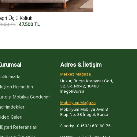
iura Üçlü Koltuk V2
Miura Üçlü K
7.500
TL
47.500
TL
57.500
TL
47
Kurumsal
Adres & İletişim
Merkez Mağaza
akkımızda
Huzur, Bursa Karayolu Cad,
52. Sk. No:42, 16400
üşteri Hizmetleri
İnegöl/Bursa
urtdışı Mobilya Gönderimi
Mobiliyum Mağaza
ndirimdekiler
Mobiliyum Mobilya Avm B
Etap No: 38 İnegöl, Bursa
ideo Galeri
Sipariş:
0 (533) 681 60 76
üşteri Referansları
Destek:
0 (535) 601 13 98