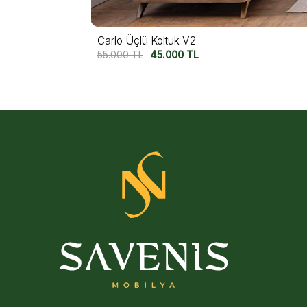
Carlo Üçlü Koltuk V1
55.000
TL
45.000
TL