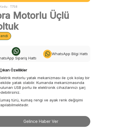
Kodu :
T758
ora Motorlu Üçlü
oltuk
kendi
WhatsApp Bilgi Hattı
atsApp Sipariş Hattı
Çıkan Özellikler
Elektrik motorlu yatak mekanizması ile çok kolay bir
şekilde yatak olabilir. Kumanda mekanizmasında
bulunan USB portu ile elektronik cihazlarınızı şarj
debilirsiniz.
Kumaş türü, kumaş rengi ve ayak renk değişimi
yapılabilmektedir.
Gelince Haber Ver