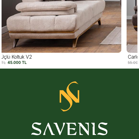
Carlo Üçlü Koltuk V1
55.000
TL
45.000
TL