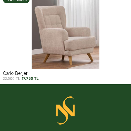
Capri Berjer V2
22.500
TL
17.750
TL