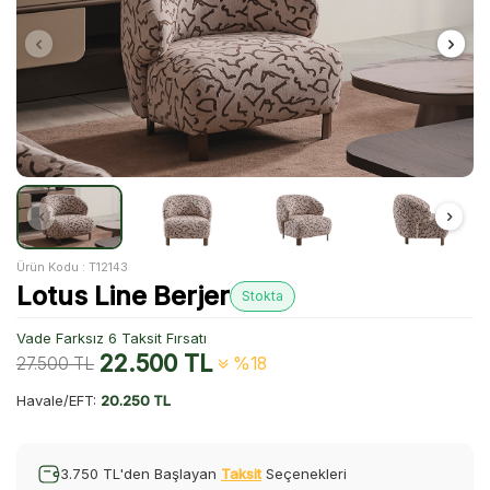
Ürün Kodu :
T12143
Lotus Line Berjer
Stokta
Vade Farksız 6 Taksit Fırsatı
22.500
TL
27.500
TL
%18
Havale/EFT:
20.250 TL
3.750 TL'den Başlayan
Taksit
Seçenekleri