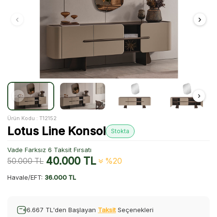
Ürün Kodu :
T12152
Lotus Line Konsol
Stokta
Vade Farksız 6 Taksit Fırsatı
40.000
TL
50.000
TL
%20
Havale/EFT:
36.000 TL
6.667 TL'den Başlayan
Taksit
Seçenekleri