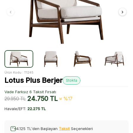
Ürün Kodu :
T1245
Lotus Plus Berjer
Stokta
Vade Farksız 6 Taksit Fırsatı
24.750
TL
29.950
TL
%17
Havale/EFT:
22.275 TL
4.125 TL'den Başlayan
Taksit
Seçenekleri