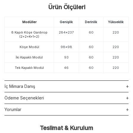
Ürün Ölçüleri
Modüller
Genişlik
Derinlik
Yükseklik
8 Kapılı Köşe Gardırop
284*237
60
220
(2+2+K+1+2)
Köşe Modül
98*98
60
220
İki Kapaklı Modül
93
60
220
Tek Kapaklı Modül
46
60
220
İç Mimara Danış
Ödeme Seçenekleri
Yorumlar
Teslimat & Kurulum