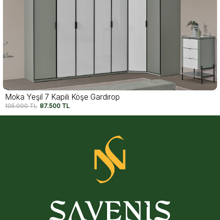
Moka 7 Kapılı Köşe Gardırop
105.000
TL
87.500
TL