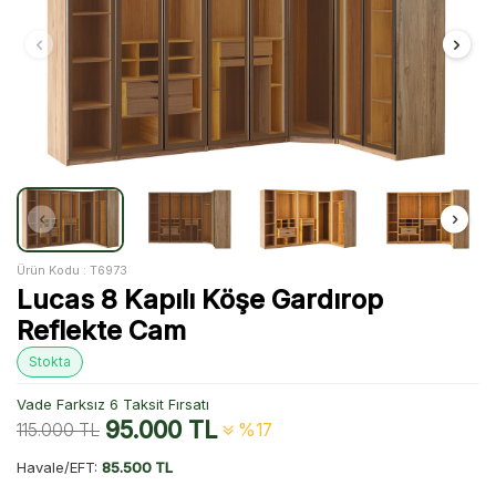
Ürün Kodu :
T6973
Lucas 8 Kapılı Köşe Gardırop
Reflekte Cam
Stokta
Vade Farksız 6 Taksit Fırsatı
95.000
TL
115.000
TL
%17
Havale/EFT:
85.500 TL