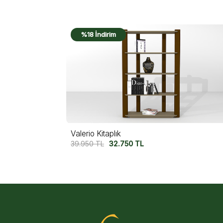
%21 İndirim
Pisa Kitaplık
47.500
TL
37.500
TL