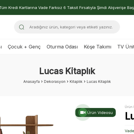
Tüm Kredi Kartlarına Vade Farksız 6 Taksit Fırsatıyla Şimdi Alışverişe Baş
ı
Çocuk + Genç
Oturma Odası
Köşe Takımı
TV Ünit
Lucas Kitaplık
Anasayfa
Dekorasyon
Kitaplık
Lucas Kitaplık
Ürün 
Ürün Videosu
Lu
Vade 