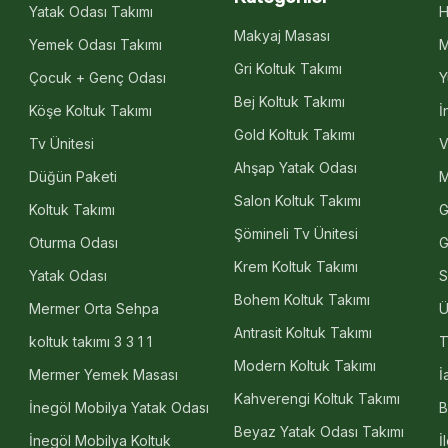
Yatak Odası Takımı
H
Makyaj Masası
Yemek Odası Takımı
M
Gri Koltuk Takımı
Çocuk + Genç Odası
Y
Bej Koltuk Takımı
Köşe Koltuk Takımı
İ
Gold Koltuk Takımı
Tv Ünitesi
V
Ahşap Yatak Odası
Düğün Paketi
M
Salon Koltuk Takımı
Koltuk Takımı
G
Şömineli Tv Ünitesi
Oturma Odası
G
Krem Koltuk Takımı
Yatak Odası
S
Bohem Koltuk Takımı
Mermer Orta Sehpa
Ü
Antrasit Koltuk Takımı
koltuk takımı 3 3 1 1
T
Modern Koltuk Takımı
Mermer Yemek Masası
İ
Kahverengi Koltuk Takımı
İnegöl Mobilya Yatak Odası
B
Beyaz Yatak Odası Takımı
İnegöl Mobilya Koltuk
İ