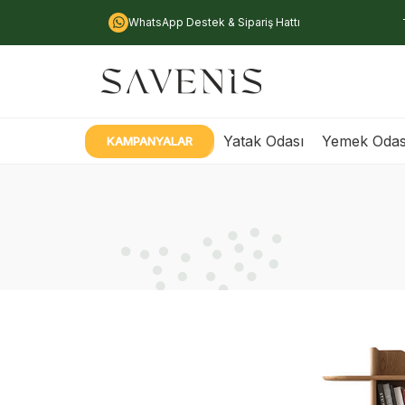
WhatsApp Destek & Sipariş Hattı
Yatak Odası
Yemek Odas
KAMPANYALAR