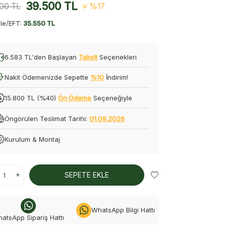
39.500
TL
500
TL
%17
le/EFT:
35.550 TL
6.583 TL'den Başlayan
Taksit
Seçenekleri
Nakit Ödemenizde Sepette
%10
İndirim!
15.800 TL (%40)
Ön Ödeme
Seçeneğiyle
Öngörülen Teslimat Tarihi:
01.09.2026
Kurulum & Montaj
SEPETE EKLE
WhatsApp Bilgi Hattı
atsApp Sipariş Hattı