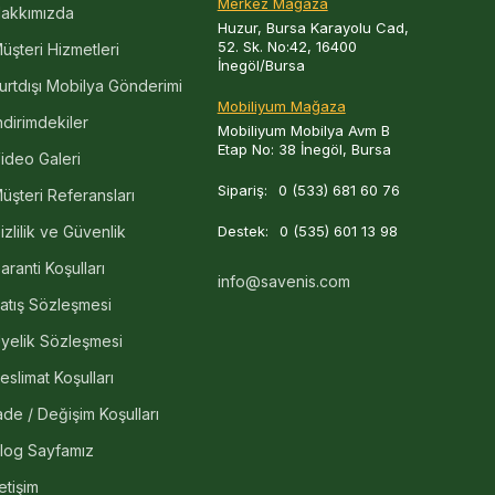
Merkez Mağaza
akkımızda
Huzur, Bursa Karayolu Cad,
52. Sk. No:42, 16400
üşteri Hizmetleri
İnegöl/Bursa
urtdışı Mobilya Gönderimi
Mobiliyum Mağaza
ndirimdekiler
Mobiliyum Mobilya Avm B
Etap No: 38 İnegöl, Bursa
ideo Galeri
Sipariş:
0 (533) 681 60 76
üşteri Referansları
izlilik ve Güvenlik
Destek:
0 (535) 601 13 98
aranti Koşulları
info@savenis.com
atış Sözleşmesi
yelik Sözleşmesi
eslimat Koşulları
ade / Değişim Koşulları
log Sayfamız
letişim