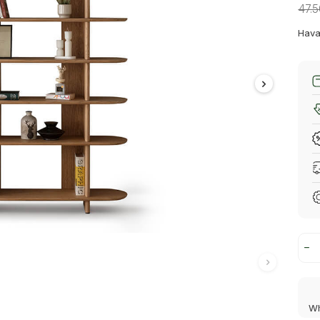
47.
Hava
Wh