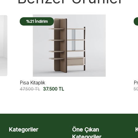
%20 İndirim
Praga Kitaplık
59.500
TL
47.500
TL
Kategoriler
Öne Çıkan
Kategoriler