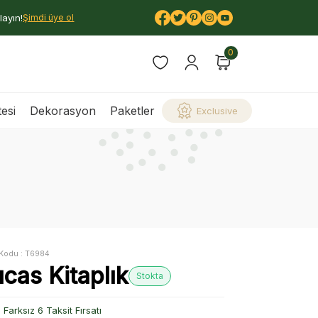
layın!
Şimdi üye ol
0
esi
Dekorasyon
Paketler
Exclusive
Kodu :
T6984
cas Kitaplık
Stokta
Farksız 6 Taksit Fırsatı